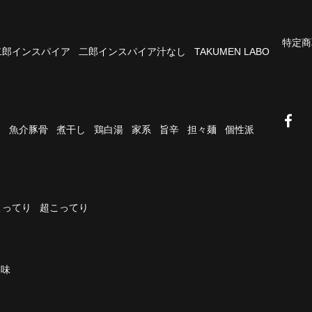
特定商
二郎インスパイア
二郎インスパイア汁なし
TAKUMEN LABO
油
魚介豚骨
煮干し
鶏白湯
家系
旨辛
担々麺
個性派
こってり
超こってり
濃味