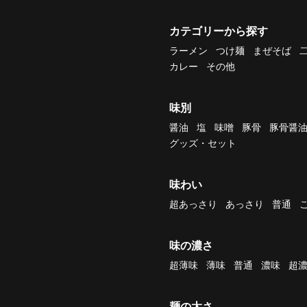
カテゴリーから探す
ラーメン
つけ麺
まぜそば
カレー
その他
味別
醤油
塩
味噌
豚骨
豚骨醤
グッズ・セット
味わい
超あっさり
あっさり
普通
味の濃さ
超薄味
薄味
普通
濃味
超
麺の太さ