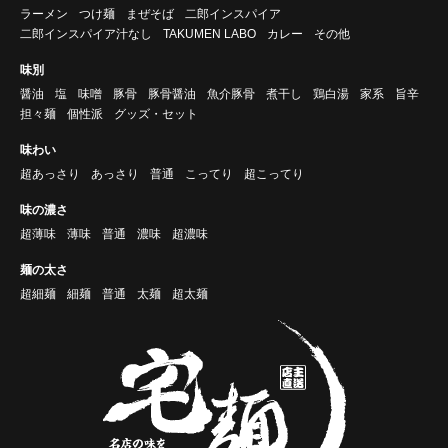
ラーメン
つけ麺
まぜそば
二郎インスパイア
二郎インスパイア汁なし
TAKUMEN LABO
カレー
その他
味別
醤油
塩
味噌
豚骨
豚骨醤油
魚介豚骨
煮干し
鶏白湯
家系
旨辛
担々麺
個性派
グッズ・セット
味わい
超あっさり
あっさり
普通
こってり
超こってり
味の濃さ
超薄味
薄味
普通
濃味
超濃味
麺の太さ
超細麺
細麺
普通
太麺
超太麺