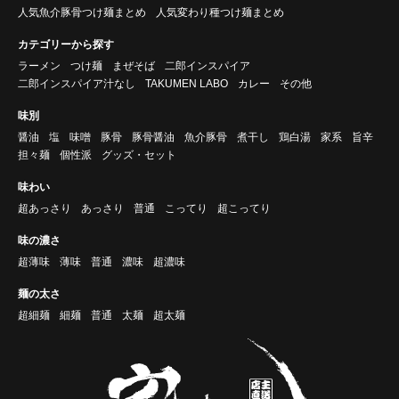
人気魚介豚骨つけ麺まとめ
人気変わり種つけ麺まとめ
カテゴリーから探す
ラーメン
つけ麺
まぜそば
二郎インスパイア
二郎インスパイア汁なし
TAKUMEN LABO
カレー
その他
味別
醤油
塩
味噌
豚骨
豚骨醤油
魚介豚骨
煮干し
鶏白湯
家系
旨辛
担々麺
個性派
グッズ・セット
味わい
超あっさり
あっさり
普通
こってり
超こってり
味の濃さ
超薄味
薄味
普通
濃味
超濃味
麺の太さ
超細麺
細麺
普通
太麺
超太麺