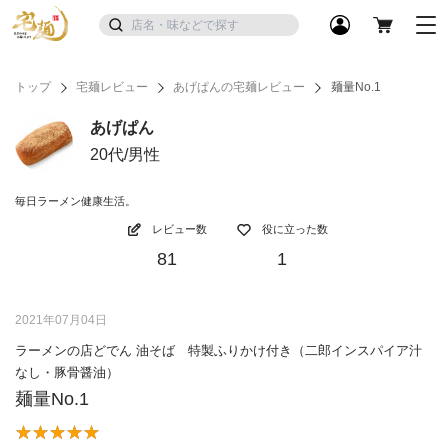
トップ
宅麺レビュー
あげぱんの宅麺レビュー
麺量No.1
あげぱん
20代/男性
毎日ラーメン健康生活。
レビュー数
役に立った数
81
1
2021年07月04日
ラーメンの店どでん 油そば 特製ふりかけ付き（二郎インスパイア汁
なし・豚骨醤油）
麺量No.1