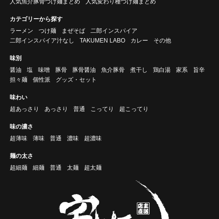
人気魚介豚骨つけ麺まとめ
人気変わり種つけ麺まとめ
カテゴリーから探す
ラーメン
つけ麺
まぜそば
二郎インスパイア
二郎インスパイア汁なし
TAKUMEN LABO
カレー
その他
味別
醤油
塩
味噌
豚骨
豚骨醤油
魚介豚骨
煮干し
鶏白湯
家系
旨辛
担々麺
個性派
グッズ・セット
味わい
超あっさり
あっさり
普通
こってり
超こってり
味の濃さ
超薄味
薄味
普通
濃味
超濃味
麺の太さ
超細麺
細麺
普通
太麺
超太麺