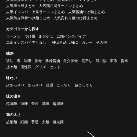
人気担々麺まとめ
人気鶏白湯ラーメンまとめ
人気インスパイア系ラーメンまとめ
人気醤油つけ麺まとめ
人気魚介豚骨つけ麺まとめ
人気変わり種つけ麺まとめ
カテゴリーから探す
ラーメン
つけ麺
まぜそば
二郎インスパイア
二郎インスパイア汁なし
TAKUMEN LABO
カレー
その他
味別
醤油
塩
味噌
豚骨
豚骨醤油
魚介豚骨
煮干し
鶏白湯
家系
旨辛
担々麺
個性派
グッズ・セット
味わい
超あっさり
あっさり
普通
こってり
超こってり
味の濃さ
超薄味
薄味
普通
濃味
超濃味
麺の太さ
超細麺
細麺
普通
太麺
超太麺