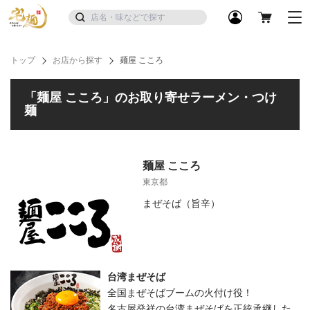
トップ
お店から探す
麺屋 こころ
「麺屋 こころ」のお取り寄せラーメン・つけ
麺
麺屋 こころ
東京都
まぜそば（旨辛）
台湾まぜそば
全国まぜそばブームの火付け役！
名古屋発祥の台湾まぜそばを正統承継した