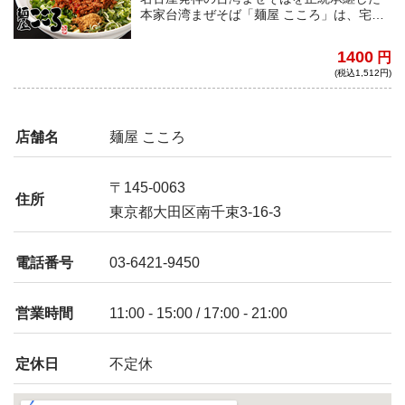
本家台湾まぜそば「麺屋 こころ」は、宅麺
アワードまぜそば部門の入賞常連ブラン
ド。モチモチ極太麺に、自家製台湾ミンチ
1400
円
（鷹の爪、ニンニクを効かせたピリ辛ミン
(税込1,512円)
チ）を豪快に混ぜて、ガッツリ食べる満足
の一品。
店舗名
麺屋 こころ
〒145-0063
住所
東京都大田区南千束3-16-3
電話番号
03-6421-9450
営業時間
11:00 - 15:00 / 17:00 - 21:00
定休日
不定休