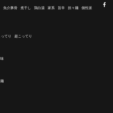
油
魚介豚骨
煮干し
鶏白湯
家系
旨辛
担々麺
個性派
こってり
超こってり
濃味
太麺