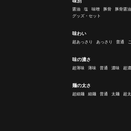
味別
醤油
塩
味噌
豚骨
豚骨醤
グッズ・セット
味わい
超あっさり
あっさり
普通
味の濃さ
超薄味
薄味
普通
濃味
超
麺の太さ
超細麺
細麺
普通
太麺
超