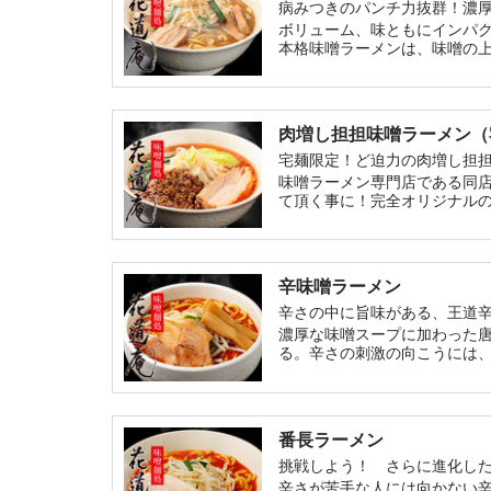
病みつきのパンチ力抜群！濃
ボリューム、味ともにインパ
本格味噌ラーメンは、味噌の
肉増し担担味噌ラーメン（
宅麺限定！ど迫力の肉増し担
味噌ラーメン専門店である同
て頂く事に！完全オリジナル
辛味噌ラーメン
辛さの中に旨味がある、王道
濃厚な味噌スープに加わった
る。辛さの刺激の向こうには
の加わった一品を是非お楽し
番長ラーメン
挑戦しよう！ さらに進化し
辛さが苦手な人には向かない