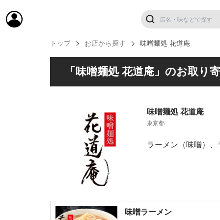
トップ
お店から探す
味噌麺処 花道庵
「味噌麺処 花道庵」のお取り
味噌麺処 花道庵
東京都
ラーメン（味噌）、
味噌ラーメン