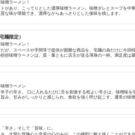
厚味噌ラーメン！
クトがあり、こってりとした濃厚味噌ラーメン。味噌ダレとスープを中
上質な味が堪能でき、濃厚ながらあっさりとした後味を残します。
宅麺限定）
担味噌ラーメン！
店だが、スペースや手間等で提供が困難な商品を、宅麺の為だけに今回
の担担味噌ラーメンは、質・量ともに店主が送る渾身の一杯。満足度は
辛味噌ラーメン
唐辛子の辛さ。 口に入れるたびに舌を刺激する程よい辛さは、味噌味を
、旨み、甘みがしっかりと感じられ、食欲を強く呼び起こす。通常の味
み頂きたい。
た「辛さ」そして「旨味」に。
辛さ。大胆な冒険心と辛党の心のみが、この挑戦に耐え抜くことができ