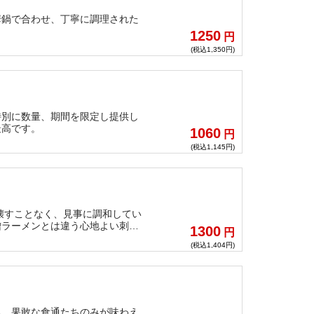
華鍋で合わせ、丁寧に調理された
1250
円
(税込1,350円)
特別に数量、期間を限定し提供し
最高です。
1060
円
(税込1,145円)
壊すことなく、見事に調和してい
噌ラーメンとは違う心地よい刺激
1300
円
(税込1,404円)
る。果敢な食通たちのみが味わえ