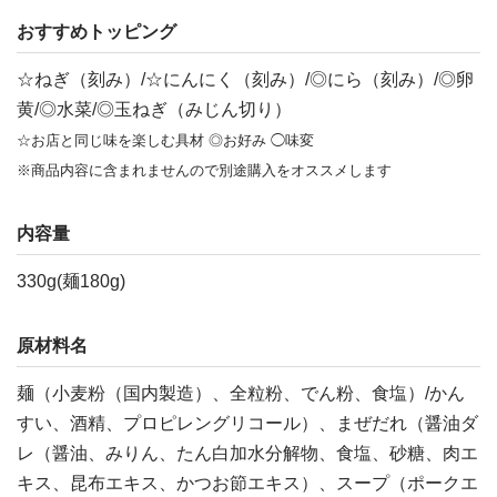
おすすめトッピング
☆ねぎ（刻み）/☆にんにく（刻み）/◎にら（刻み）/◎卵
黄/◎水菜/◎玉ねぎ（みじん切り）
☆お店と同じ味を楽しむ具材 ◎お好み ◯味変
※商品内容に含まれませんので別途購入をオススメします
内容量
330g(麺180g)
原材料名
麺（小麦粉（国内製造）、全粒粉、でん粉、食塩）/かん
すい、酒精、プロピレングリコール）、まぜだれ（醤油ダ
レ（醤油、みりん、たん白加水分解物、食塩、砂糖、肉エ
キス、昆布エキス、かつお節エキス）、スープ（ポークエ