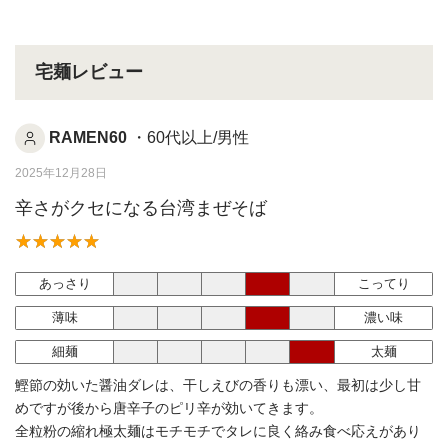
宅麺レビュー
RAMEN60
・60代以上/男性
2025年12月28日
辛さがクセになる台湾まぜそば
あっさり
こってり
薄味
濃い味
細麺
太麺
鰹節の効いた醤油ダレは、干しえびの香りも漂い、最初は少し甘
めですが後から唐辛子のピリ辛が効いてきます。
全粒粉の縮れ極太麺はモチモチでタレに良く絡み食べ応えがあり