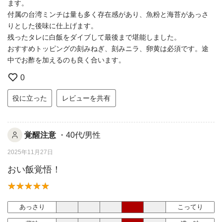
ます。
付属の台湾ミンチは量も多く存在感があり、魚粉と海苔があっさ
りとした後味に仕上げます。
残ったタレに白飯をダイブして最後まで堪能しました。
おすすめトッピングの刻みねぎ、刻みニラ、卵黄は必須です。途
中でお酢を加えるのも良く合います。
0
役に立った
レビューを共有
覚醒注意
・40代/男性
2025年11月27日
おい飯覚悟！
あっさり
こってり