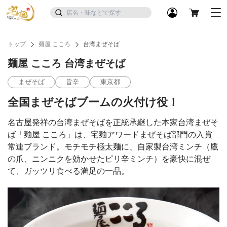
トップ
麺屋 こころ
台湾まぜそば
麺屋 こころ 台湾まぜそば
まぜそば
旨辛
東京都
全国まぜそばブームの火付け役！
名古屋発祥の台湾まぜそばを正統承継した本家台湾まぜそ
ば「麺屋 こころ」は、宅麺アワードまぜそば部門の入賞
常連ブランド。モチモチ極太麺に、自家製台湾ミンチ（鷹
の爪、ニンニクを効かせたピリ辛ミンチ）を豪快に混ぜ
て、ガッツリ食べる満足の一品。