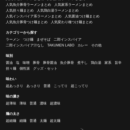
人気魚介豚骨ラーメンまとめ
人気家系ラーメンまとめ
人気担々麺まとめ
人気鶏白湯ラーメンまとめ
人気インスパイア系ラーメンまとめ
人気醤油つけ麺まとめ
人気魚介豚骨つけ麺まとめ
人気変わり種つけ麺まとめ
カテゴリーから探す
ラーメン
つけ麺
まぜそば
二郎インスパイア
二郎インスパイア汁なし
TAKUMEN LABO
カレー
その他
味別
醤油
塩
味噌
豚骨
豚骨醤油
魚介豚骨
煮干し
鶏白湯
家系
旨辛
担々麺
個性派
グッズ・セット
味わい
超あっさり
あっさり
普通
こってり
超こってり
味の濃さ
超薄味
薄味
普通
濃味
超濃味
麺の太さ
超細麺
細麺
普通
太麺
超太麺