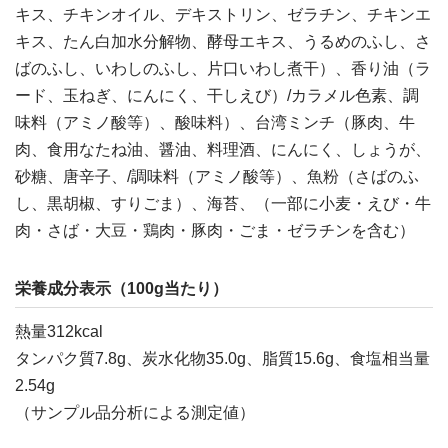
キス、チキンオイル、デキストリン、ゼラチン、チキンエ
キス、たん白加水分解物、酵母エキス、うるめのふし、さ
ばのふし、いわしのふし、片口いわし煮干）、香り油（ラ
ード、玉ねぎ、にんにく、干しえび）/カラメル色素、調
味料（アミノ酸等）、酸味料）、台湾ミンチ（豚肉、牛
肉、食用なたね油、醤油、料理酒、にんにく、しょうが、
砂糖、唐辛子、/調味料（アミノ酸等）、魚粉（さばのふ
し、黒胡椒、すりごま）、海苔、（一部に小麦・えび・牛
肉・さば・大豆・鶏肉・豚肉・ごま・ゼラチンを含む）
栄養成分表示（100g当たり）
熱量312kcal
タンパク質7.8g、炭水化物35.0g、脂質15.6g、食塩相当量
2.54g
（サンプル品分析による測定値）