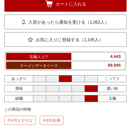
カートに入れる
入荷があったら通知を受ける（1,062人）
お気に入りに登録する（1,145人）
4.443
宅麺スコア
89.945
ラーメンデータベース
あっさり
こってり
薄味
濃い味
細麺
太麺
この商品の特徴
#台湾まぜそば
#全粒粉麺