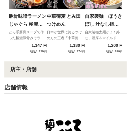
ら
そ
辛い
クの
豚骨味噌ラーメン
中華蕎麦 とみ田
自家製麺 ほうき
ン
チョ
じゃぐら 極濃豚
つけめん
ぼし 汁なし担々
骨みそラーメン
麺
どろ系豚骨スープで作
日本が世界に誇るつけ
自家製極太麺がよく絡
った極濃豚骨みそラー
めんの王者「中華蕎
む、濃厚＆マイルドな
メン
麦 とみ田」
汁なし担々麺！
1,147
1,180
1,200
円
円
円
税込1,239円
税込1,274円
税込1,296円
店主・店舗
店舗情報