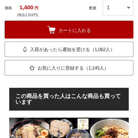
1,400
価格
円
数量
(税込1,512円)
カートに入れる
入荷があったら通知を受ける（1,062人）
お気に入りに登録する（1,145人）
この商品を買った人はこんな商品も買って
います
東