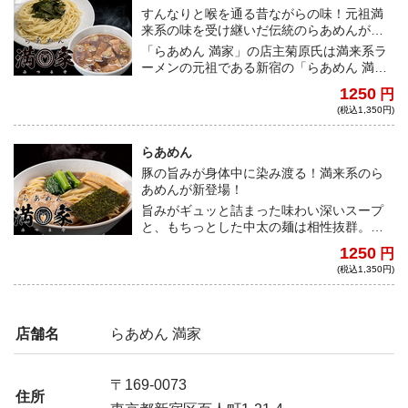
すんなりと喉を通る昔ながらの味！元祖満
来系の味を受け継いだ伝統のらあめんが宅
麺に初登場！
「らあめん 満家」の店主菊原氏は満来系ラ
ーメンの元祖である新宿の「らあめん 満
来」で修行をし、同じく激戦区の新宿は大
1250
円
久保の土地に開業。どこか懐かしさを感じ
(税込1,350円)
る味のあっさりとした醤油ベースの豚清湯
スープはただの醤油スープと侮ることなか
れ！クセがなく非常に受け入れやすいた
らあめん
め、あっという間に飲み干してしまう。
豚の旨みが身体中に染み渡る！満来系のら
「満来系」の中でも元祖である「らあめん
あめんが新登場！
満来」の味わいを忠実に表現した「らあめ
旨みがギュッと詰まった味わい深いスープ
ん 満家」の味わいはどこの誰にも真似する
と、もちっとした中太の麺は相性抜群。体
ことはできない。分厚い角切りチャーシュ
に沁みわたる、一度食べたら忘れられない
ーはボリューム満点でスープの中で圧倒的
1250
円
味わい！それでいて満足感抜群の「満来
な存在感を放つ。満足感抜群の「満来系」
(税込1,350円)
系」の一杯は必食！
の一杯が宅麺に登場するのは今回が初、こ
の絶好の機会を見逃すな！
店舗名
らあめん 満家
〒169-0073
住所