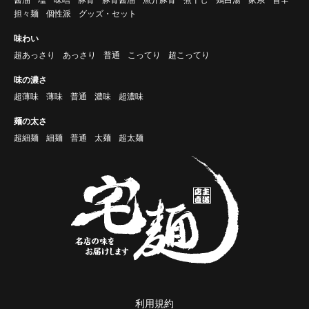
担々麺
個性派
グッズ・セット
味わい
超あっさり
あっさり
普通
こってり
超こってり
味の濃さ
超薄味
薄味
普通
濃味
超濃味
麺の太さ
超細麺
細麺
普通
太麺
超太麺
利用規約