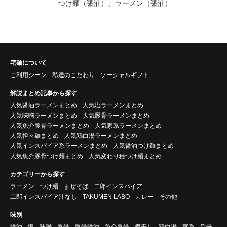
つけ麺（醤油）、ラーメン（醤油）
宅麺について
ご利用シーン
私達のこだわり
ソーシャルギフト
解説まとめ記事から探す
人気醤油ラーメンまとめ
人気塩ラーメンまとめ
人気味噌ラーメンまとめ
人気豚骨ラーメンまとめ
人気魚介豚骨ラーメンまとめ
人気家系ラーメンまとめ
人気担々麺まとめ
人気鶏白湯ラーメンまとめ
人気インスパイア系ラーメンまとめ
人気醤油つけ麺まとめ
人気魚介豚骨つけ麺まとめ
人気変わり種つけ麺まとめ
カテゴリーから探す
ラーメン
つけ麺
まぜそば
二郎インスパイア
二郎インスパイア汁なし
TAKUMEN LABO
カレー
その他
味別
醤油
塩
味噌
豚骨
豚骨醤油
魚介豚骨
煮干し
鶏白湯
家系
旨辛