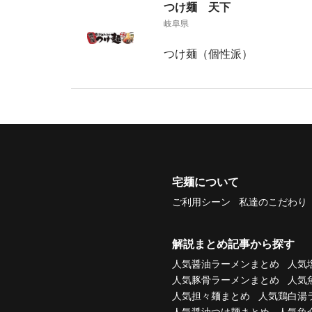
つけ麺 天下
岐阜県
つけ麺（個性派）
宅麺について
ご利用シーン
私達のこだわり
解説まとめ記事から探す
人気醤油ラーメンまとめ
人気
人気豚骨ラーメンまとめ
人気
人気担々麺まとめ
人気鶏白湯
人気醤油つけ麺まとめ
人気魚