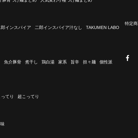
特定商
二郎インスパイア
二郎インスパイア汁なし
TAKUMEN LABO
油
魚介豚骨
煮干し
鶏白湯
家系
旨辛
担々麺
個性派
こってり
超こってり
濃味