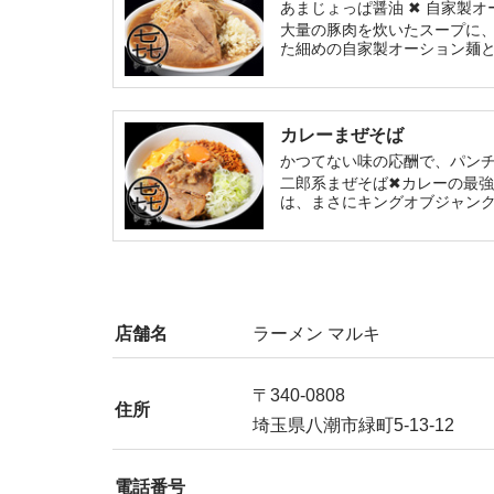
あまじょっぱ醤油 ✖︎ 自家
大量の豚肉を炊いたスープに
た細めの自家製オーション麺
カレーまぜそば
かつてない味の応酬で、パン
二郎系まぜそば✖︎カレーの最
は、まさにキングオブジャン
店舗名
ラーメン マルキ
〒340-0808
住所
埼玉県八潮市緑町5-13-12
電話番号