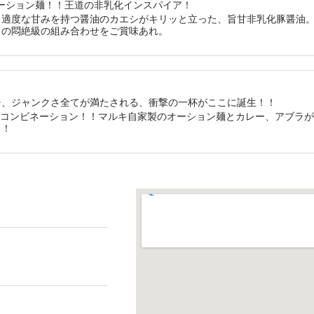
製オーション麺！！王道の非乳化インスパイア！
、適度な甘みを持つ醤油のカエシがキリッと立った、旨甘非乳化豚醤油
との悶絶級の組み合わせをご賞味あれ。
チ、ジャンクさ全てが満たされる、衝撃の一杯がここに誕生！！
強コンビネーション！！マルキ自家製のオーション麺とカレー、アブラ
ク！