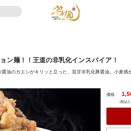
ーション麺！！王道の非乳化インスパイア！
つ醤油のカエシがキリッと立った、旨甘非乳化豚醤油。小麦感
1,5
価格
(税込1,