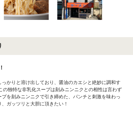
り
！
しっかりと溶け出しており、醤油のカエシと絶妙に調和す
。この独特な非乳化スープは刻みニンニクとの相性は言わず
ープを刻みニンニクで引き締めた、パンチと刺激を味わっ
り、ガッツリと大胆に頂きたい！