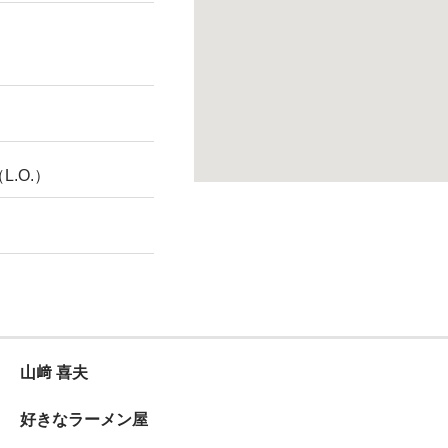
（L.O.）
山﨑 喜夫
好きなラーメン屋