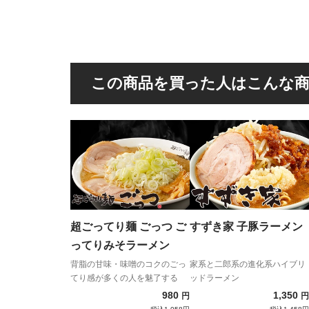
この商品を買った人はこんな
超ごってり麺 ごっつ ご
すずき家 子豚ラーメン
ってりみそラーメン
背脂の甘味・味噌のコクのごっ
家系と二郎系の進化系ハイブリ
てり感が多くの人を魅了する
ッドラーメン
980
1,350
円
円