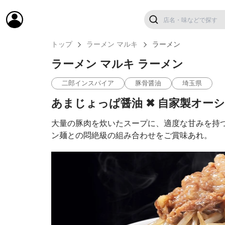
トップ
ラーメン マルキ
ラーメン
ラーメン マルキ ラーメン
二郎インスパイア
豚骨醤油
埼玉県
あまじょっぱ醤油 ✖︎ 自家製オ
大量の豚肉を炊いたスープに、適度な甘みを持
ン麺との悶絶級の組み合わせをご賞味あれ。