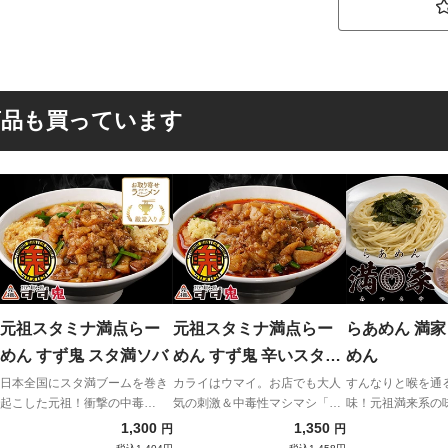
商品も買っています
元祖スタミナ満点らー
元祖スタミナ満点らー
らあめん 満家
めん すず鬼 スタ満ソバ
めん すず鬼 辛いスタ満
めん
ソバ
日本全国にスタ満ブームを巻き
カライはウマイ。お店でも大人
すんなりと喉を通
起こした元祖！衝撃の中毒
気の刺激＆中毒性マシマシ「辛
味！元祖満来系の
性！！
いスタ満ソバ」が降臨！
だ伝統のらあめん
1,300
1,350
円
円
場！