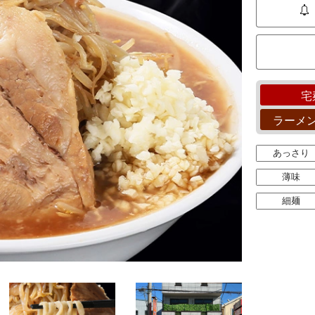
宅
ラーメ
あっさり
薄味
細麺