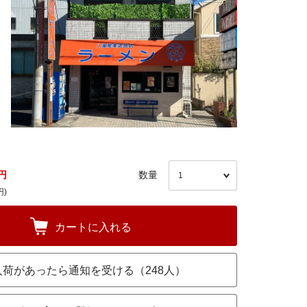
円
数量
円)
カートに入れる
入荷があったら通知を受ける（248人）