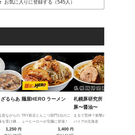
お気に入りに登録する（545人）
味噌
ー
挑戦
「辛
 ざるらあ
麺屋HERO ラーメン
札幌豚研究所 カムイの
豚〜醤油〜
る昔ながらの
TRY新店とんこつ部門1位のニ
まるで荒神？衝撃の二郎インス
味を受け継い
ューヒーローが宅麺に登場！
パイアin北海道
が宅麺に初登
1,250
1,400
1,300
円
円
円