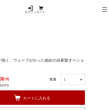
ログイン
カート
が強く、ウェーブがかった細めの自家製オーショ
00
円
数量
620円)
カートに入れる