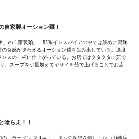
の自家製オーション麺！
ルキ」の自家製麺。二郎系インスパイアの中では細めに製麺
特の食感が味わえるオーション麺を生み出している。適度
ランスの一杯に仕上がっている。お店ではクタクタに茹で
おり、スープを少量加えてヤサイを茹で上げることでお店
と喰らえ！！
印の「ラーメン マルキ」。味への探求を惜しまない山崎店