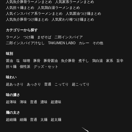
人気魚介豚骨ラーメンまとめ
人気家系ラーメンまとめ
人気担々麺まとめ
人気鶏白湯ラーメンまとめ
人気インスパイア系ラーメンまとめ
人気醤油つけ麺まとめ
人気魚介豚骨つけ麺まとめ
人気変わり種つけ麺まとめ
カテゴリーから探す
ラーメン
つけ麺
まぜそば
二郎インスパイア
二郎インスパイア汁なし
TAKUMEN LABO
カレー
その他
味別
醤油
塩
味噌
豚骨
豚骨醤油
魚介豚骨
煮干し
鶏白湯
家系
旨辛
担々麺
個性派
グッズ・セット
味わい
超あっさり
あっさり
普通
こってり
超こってり
味の濃さ
超薄味
薄味
普通
濃味
超濃味
麺の太さ
超細麺
細麺
普通
太麺
超太麺