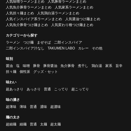
人気味噌ラーメンまとめ
人気豚骨ラーメンまとめ
人気魚介豚骨ラーメンまとめ
人気家系ラーメンまとめ
人気担々麺まとめ
人気鶏白湯ラーメンまとめ
人気インスパイア系ラーメンまとめ
人気醤油つけ麺まとめ
人気魚介豚骨つけ麺まとめ
人気変わり種つけ麺まとめ
カテゴリーから探す
ラーメン
つけ麺
まぜそば
二郎インスパイア
二郎インスパイア汁なし
TAKUMEN LABO
カレー
その他
味別
醤油
塩
味噌
豚骨
豚骨醤油
魚介豚骨
煮干し
鶏白湯
家系
旨辛
担々麺
個性派
グッズ・セット
味わい
超あっさり
あっさり
普通
こってり
超こってり
味の濃さ
超薄味
薄味
普通
濃味
超濃味
麺の太さ
超細麺
細麺
普通
太麺
超太麺