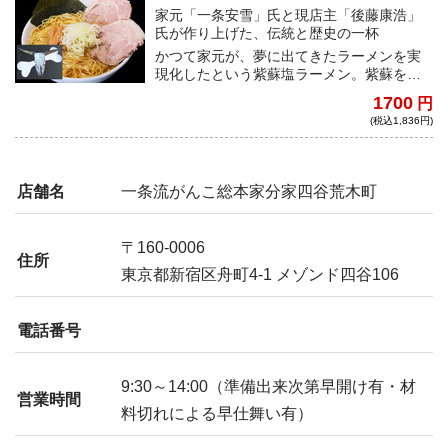
家元「一条安雪」氏と現店主「後藤康浩」
氏が作り上げた、伝統と歴史の一杯
かつて家元が、夢に出てきたラーメンを実
現化したという紫蘇塩ラーメン。紫蘇を贅
沢に使用して作られた特別な一杯を是非ご
1700
円
自宅でご堪能いただきたい。
(税込1,836円)
店舗名
一条流がんこ総本家分家四谷荒木町
〒160-0006
住所
東京都新宿区舟町4-1 メゾンド四谷106
電話番号
9:30～14:00（準備出来次第早開け有・材
営業時間
料切れによる早仕舞い有）