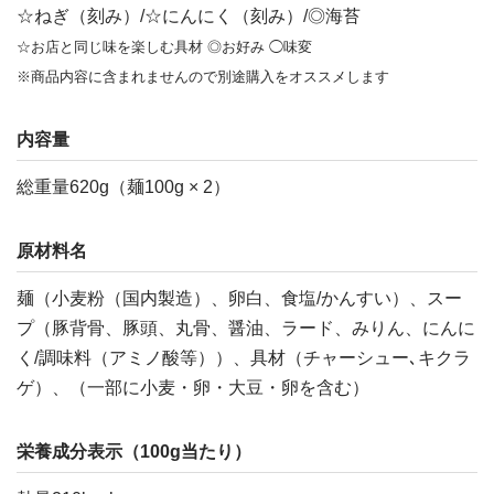
☆ねぎ（刻み）/☆にんにく（刻み）/◎海苔
☆お店と同じ味を楽しむ具材 ◎お好み ◯味変
※商品内容に含まれませんので別途購入をオススメします
内容量
総重量620g（麺100g × 2）
原材料名
麺（小麦粉（国内製造）、卵白、食塩/かんすい）、スー
プ（豚背骨、豚頭、丸骨、醤油、ラード、みりん、にんに
く/調味料（アミノ酸等））、具材（チャーシュー､キクラ
ゲ）、（一部に小麦・卵・大豆・卵を含む）
栄養成分表示（100g当たり）