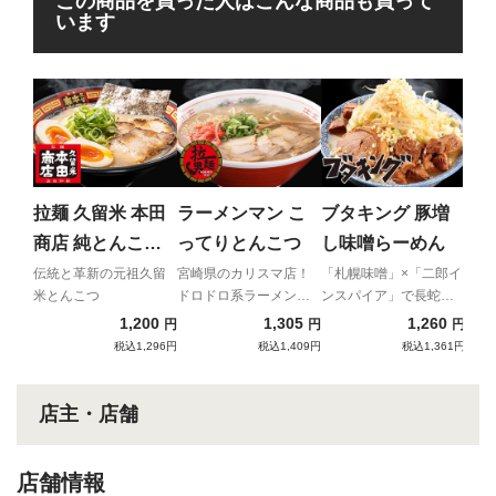
この商品を買った人はこんな商品も買って
います
な
め
マー
世界
拉麺 久留米 本田
ラーメンマン こ
ブタキング 豚増
販初
商店 純とんこつ
ってりとんこつ
し味噌らーめん
ラーメン
伝統と革新の元祖久留
宮崎県のカリスマ店！
「札幌味噌」×「二郎イ
米とんこつ
ドロドロ系ラーメンの
ンスパイア」で長蛇の
先駆け
列
1,200
1,305
1,260
円
円
円
税込1,296円
税込1,409円
税込1,361円
店主・店舗
店舗情報