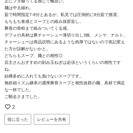
正にブタ啜ってる感じで極旨い。
麺は中太縮れ。
茹で時間指定7-8分とあるが、私見では圧倒的に8分茹で推奨。
もちもち食感とスープとの絡み抜群旨し。
豚骨の骨粉まで絡みついてくる感。
デフォの具材は豚チャーシュー薄切り出し3枚、メンマ、ナルト。
チャーシューは商品説明にあるような肉厚ではないので表記変え
た方が誤解がないかと。
どちらもスープ、麺との相性◎
店主さんおすすめの刻み玉ねぎは必須というくらいの相性です
ね。
結構多めに入れても負けないスープです。
無鉄砲イズム継承の濃厚豚骨スープと相性抜群の麺、具材で満足
な一杯でした。
ご馳走さまでした。
2
役に立った
レビューを共有