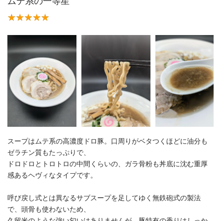
ムテ系の一等星
スープはムテ系の高濃度ドロ豚。口周りがベタつくほどに油分も
ゼラチン質もたっぷりで、
ドロドロとトロトロの中間くらいの、ガラ骨粉も丼底に沈む重厚
感あるヘヴィなタイプです。
呼び戻し式とは異なるサブスープを足してゆく無鉄砲式の製法
で、頭骨も使わないため、
久留米のような強い匂いはありませんが、豚特有の香りはしっか