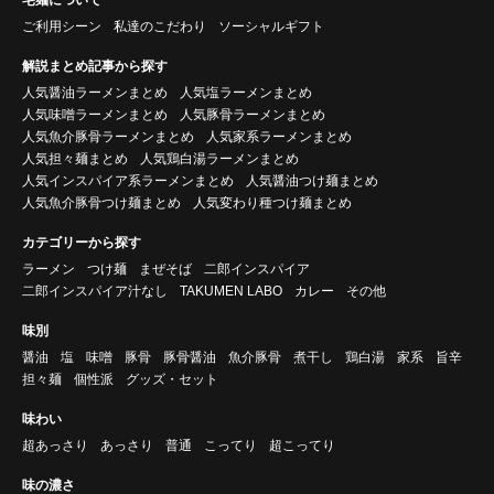
ご利用シーン
私達のこだわり
ソーシャルギフト
解説まとめ記事から探す
人気醤油ラーメンまとめ
人気塩ラーメンまとめ
人気味噌ラーメンまとめ
人気豚骨ラーメンまとめ
人気魚介豚骨ラーメンまとめ
人気家系ラーメンまとめ
人気担々麺まとめ
人気鶏白湯ラーメンまとめ
人気インスパイア系ラーメンまとめ
人気醤油つけ麺まとめ
人気魚介豚骨つけ麺まとめ
人気変わり種つけ麺まとめ
カテゴリーから探す
ラーメン
つけ麺
まぜそば
二郎インスパイア
二郎インスパイア汁なし
TAKUMEN LABO
カレー
その他
味別
醤油
塩
味噌
豚骨
豚骨醤油
魚介豚骨
煮干し
鶏白湯
家系
旨辛
担々麺
個性派
グッズ・セット
味わい
超あっさり
あっさり
普通
こってり
超こってり
味の濃さ