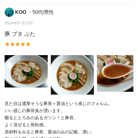
KOO
・50代/男性
2024年07月15日
豚 ブタ ぶた
見た目は濃厚そうな豚骨＋醤油という感じのフォルム。
いい感じの豚骨臭が漂います。
啜るととろみのあるガツン！と豚骨。
よく混ぜると骨粉感。
原材料をみると豚骨、醤油のみの記載。潔い。