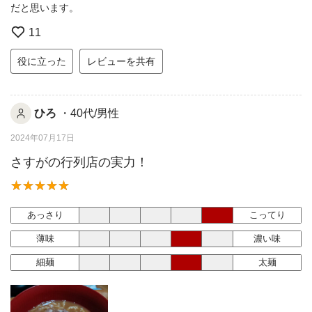
だと思います。
11
役に立った
レビューを共有
ひろ
・40代/男性
2024年07月17日
さすがの行列店の実力！
あっさり
こってり
薄味
濃い味
細麺
太麺