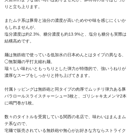
りと立ち上ります。
またムテ系は豚骨と油分の濃度が高いためやや味を感じにくいか
もしれませんが、
塩分濃度は約2.3%、糖分濃度も約13.9%と、塩分も糖分も実際は
結構高めです。
麺は無鉄砲で使っている低加水の日本めんとはタイプの異なる、
◯無製麺の平打太縮れ麺。
瑞々しい味わいともっちりとした弾力が特徴的で、強いうねりが
濃厚なスープをしっかりと持ち上げてきます。
付属トッピングは無鉄砲と同タイプの肉厚でムッチリ弾力ある豚
バラロールスライスチャーシュー3枚と、ゴリシャキ太メンマ2本
に鳴門巻が1枚。
数々のタイトルを受賞している関西の名店で、味わいはまんまム
テ系なので、
宅麺で販売されている無鉄砲や無心がお好きな方ならストライク