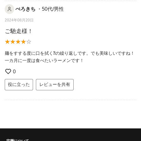
ぺろきち
・50代/男性
2024年08月20日
ご馳走様！
麺をすする度に口を拭く⁈の繰り返しです。でも美味しいですね！
一カ月に一度は食べたいラーメンです！
0
役に立った
レビューを共有
宅麺について