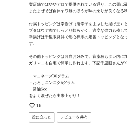
実店舗ではややデロで提供されている通り、この麺は
またまぜそば自体ヤワ麺のほうが味の乗りが良くなる
付属トッピングは辛揚げ（唐辛子をまぶした揚げ玉）
ブタはウデ肉でしっとり軟らかく、適度な弾力も残し
辛揚げは千里眼発祥で用心棒系の定番トッピングとな
す。
その他トッピングは各自お好みで。背脂粒もタレ内に
ガリマヨも自宅で簡単に作れます。下記千里眼さんが
・マヨネーズ30グラム
・おろしニンニク5グラム
・醤油5cc
をよく混ぜたら出来上がり！
16
役に立った
レビューを共有