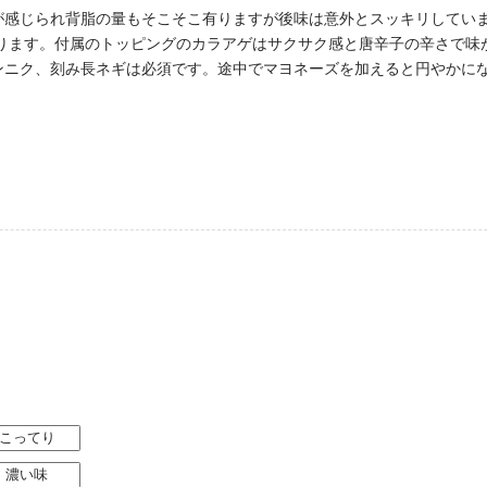
が感じられ背脂の量もそこそこ有りますが後味は意外とスッキリしてい
有ります。付属のトッピングのカラアゲはサクサク感と唐辛子の辛さで
ンニク、刻み長ネギは必須です。途中でマヨネーズを加えると円やかに
。
こってり
濃い味