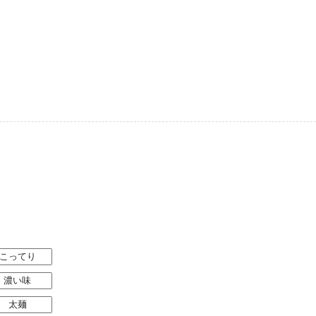
こってり
濃い味
太麺