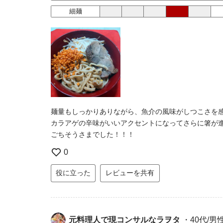
細麺
麺量もしっかりありながら、魚介の風味がしつこさを
カラアゲの辛味がいいアクセントになってさらに箸が
ごちそうさまでした！！！
0
役に立った
レビューを共有
元料理人で現コンサルなラヲタ
・40代/男