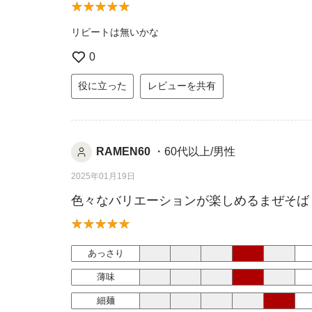
リピートは無いかな
0
役に立った
レビューを共有
RAMEN60
・60代以上/男性
2025年01月19日
色々なバリエーションが楽しめるまぜそば
あっさり
薄味
細麺