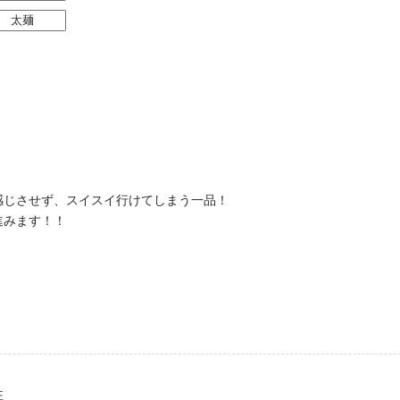
太麺
感じさせず、スイスイ行けてしまう一品！
進みます！！
性