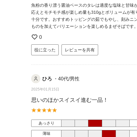
魚粉の香り漂う醤油ベースのタレは適度な塩味と甘味
応えとモチモチ感が楽しめ量も310gとボリュームが
十分です。おすすめトッピングの茹でもやし、刻みニ
ものを加えてバリエーションを楽しめるまぜそばです
0
役に立った
レビューを共有
ひろ
・40代/男性
2025年01月15日
思いのほかスイスイ進む一品！
あっさり
薄味