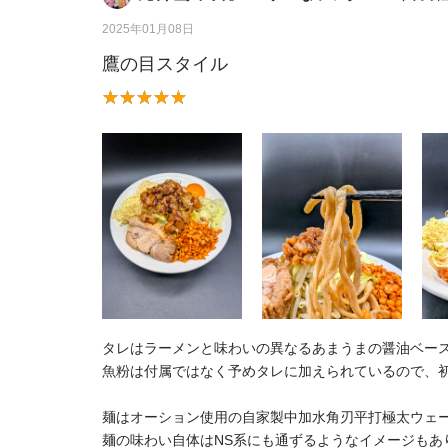
2025年01月08日
鷹の目スタイル
タレはラーメンと味わいの異なるあまうまの醤油ベー
魚粉は付属ではなく予めタレに加えられているので、
麺はオーション使用の自家製中加水角刃平打極太ウェ
麺の味わい自体はNS系にも通ずるようなイメージも