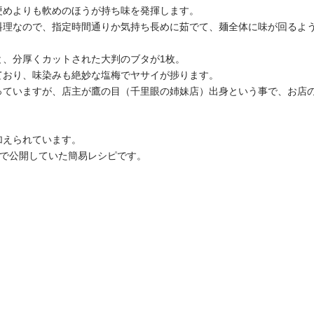
硬めよりも軟めのほうが持ち味を発揮します。
料理なので、指定時間通りか気持ち長めに茹でて、麺全体に味が回るよ
と、分厚くカットされた大判のブタが1枚。
ており、味染みも絶妙な塩梅でヤサイが捗ります。
っていますが、店主が鷹の目（千里眼の姉妹店）出身という事で、お店
加えられています。
Xで公開していた簡易レシピです。