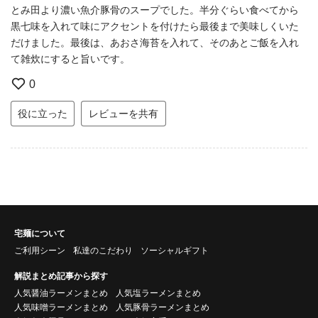
とみ田より濃い魚介豚骨のスープでした。半分ぐらい食べてから
黒七味を入れて味にアクセントを付けたら最後まで美味しくいた
だけました。最後は、あおさ海苔を入れて、そのあとご飯を入れ
て雑炊にすると旨いです。
0
役に立った
レビューを共有
宅麺について
ご利用シーン
私達のこだわり
ソーシャルギフト
解説まとめ記事から探す
人気醤油ラーメンまとめ
人気塩ラーメンまとめ
人気味噌ラーメンまとめ
人気豚骨ラーメンまとめ