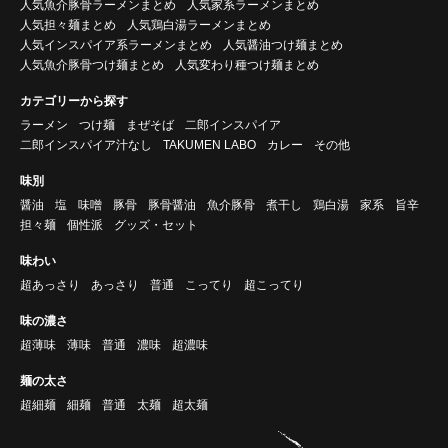
人気魚介豚骨ラーメンまとめ
人気家系ラーメンまとめ
人気担々麺まとめ
人気鶏白湯ラーメンまとめ
人気インスパイア系ラーメンまとめ
人気醤油つけ麺まとめ
人気魚介豚骨つけ麺まとめ
人気変わり種つけ麺まとめ
カテゴリーから探す
ラーメン
つけ麺
まぜそば
二郎インスパイア
二郎インスパイア汁なし
TAKUMEN LABO
カレー
その他
味別
醤油
塩
味噌
豚骨
豚骨醤油
魚介豚骨
煮干し
鶏白湯
家系
旨辛
担々麺
個性派
グッズ・セット
味わい
超あっさり
あっさり
普通
こってり
超こってり
味の濃さ
超薄味
薄味
普通
濃味
超濃味
麺の太さ
超細麺
細麺
普通
太麺
超太麺