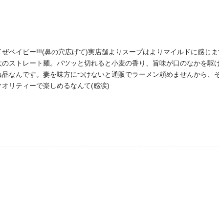
ぜベイビー!!!(鼻の穴広げて)実店舗よりスープはよりマイルドに感じ
ストレート麺。パツッと切れると小麦の香り、旨味が口のなかを駆け抜ける
逸品なんです。妻を味方につけないと通販でラーメン頼めませんから、
オリティーで楽しめるなんて(感涙)