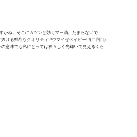
ますかね。そこにガツンと効くマー油。たまらないで
鮮烈なクオリティ!!!ウマイぜベイビー!!!(二回目)
その意味でも私にとっては神々しく光輝いて見えるくら