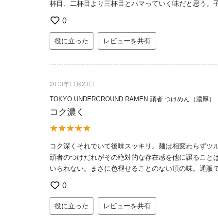
杯目、二杯目より三杯目とハマっていく味だと思う。
0
役に立った
レビューを共有
2013年11月23日
TOKYO UNDERGROUND RAMEN 頑者 つけめん（濃
コク濃く
コク深くそれでいて後味スッキリ。麺は相変わらずツ
頑者のつけだれがその絶対的な存在感を他に譲ること
いられない。まさに色褪せることのない頂の味。通販
0
役に立った
レビューを共有