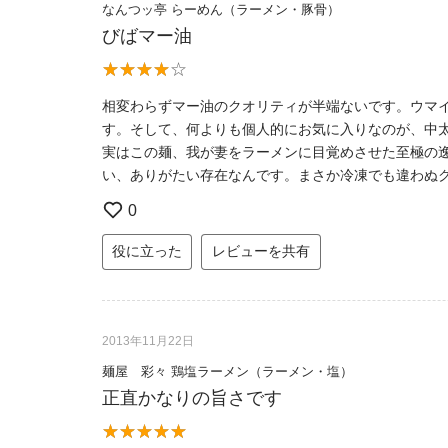
なんつッ亭 らーめん（ラーメン・豚骨）
びばマー油
相変わらずマー油のクオリティが半端ないです。ウマイ
す。そして、何よりも個人的にお気に入りなのが、中太の
実はこの麺、我が妻をラーメンに目覚めさせた至極の
い、ありがたい存在なんです。まさか冷凍でも違わぬク
0
役に立った
レビューを共有
2013年11月22日
麺屋 彩々 鶏塩ラーメン（ラーメン・塩）
正直かなりの旨さです