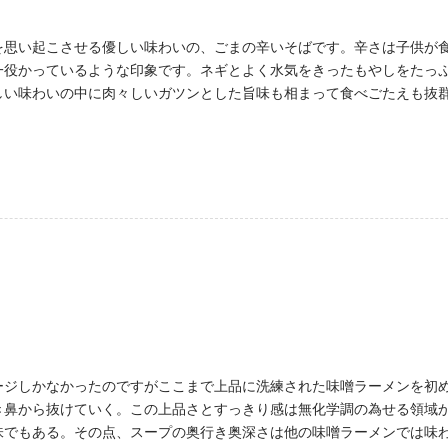
を思い起こさせる優しい味わいの、ごまの辛いそばです。辛さは子供が
一役かっているような印象です。ネギとよく水気をきったもやしをたっ
しい味わいの中に肉々しいガツンとした旨味も相まって食べごたえも抜
ージしかなかったのですがここまで上品に洗練された味噌ラーメンを初
き鼻から抜けていく。この上品さとすっきり感は無化学調の為せる領域
味でもある。その点、スープの奥行き奥深さは他の味噌ラーメンでは味