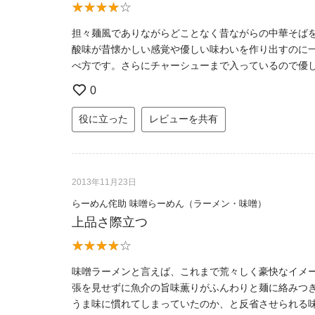
担々麺風でありながらどことなく昔ながらの中華そば
酸味が昔懐かしい感覚や優しい味わいを作り出すのに
べ方です。さらにチャーシューまで入っているので優
0
役に立った
レビューを共有
2013年11月23日
らーめん侘助 味噌らーめん（ラーメン・味噌）
上品さ際立つ
味噌ラーメンと言えば、これまで荒々しく豪快なイメ
張を見せずに魚介の旨味薫りがふんわりと麺に絡みつ
うま味に慣れてしまっていたのか、と反省させられる