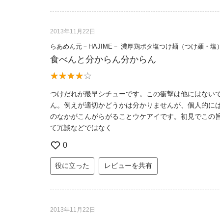
2013年11月22日
らあめん元－HAJIME－ 濃厚鶏ポタ塩つけ麺（つけ麺・塩
食べんと分からん分からん
つけだれが最早シチューです。この衝撃は他にはない
ん。例えが適切かどうかは分かりませんが、個人的に
のなかがこんがらがることウケアイです。初見でこの
て冗談などではなく
0
役に立った
レビューを共有
2013年11月22日