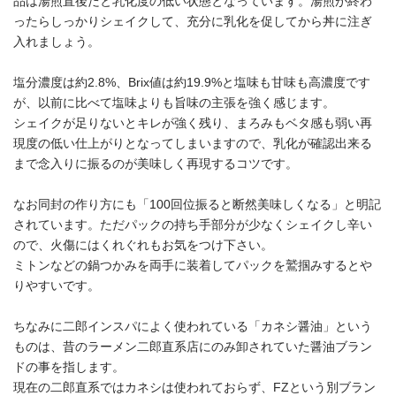
品は湯煎直後だと乳化度の低い状態となっています。湯煎が終わ
ったらしっかりシェイクして、充分に乳化を促してから丼に注ぎ
入れましょう。
塩分濃度は約2.8%、Brix値は約19.9%と塩味も甘味も高濃度です
が、以前に比べて塩味よりも旨味の主張を強く感じます。
シェイクが足りないとキレが強く残り、まろみもベタ感も弱い再
現度の低い仕上がりとなってしまいますので、乳化が確認出来る
まで念入りに振るのが美味しく再現するコツです。
なお同封の作り方にも「100回位振ると断然美味しくなる」と明記
されています。ただパックの持ち手部分が少なくシェイクし辛い
ので、火傷にはくれぐれもお気をつけ下さい。
ミトンなどの鍋つかみを両手に装着してパックを鷲掴みするとや
りやすいです。
ちなみに二郎インスパによく使われている「カネシ醤油」という
ものは、昔のラーメン二郎直系店にのみ卸されていた醤油ブラン
ドの事を指します。
現在の二郎直系ではカネシは使われておらず、FZという別ブラン