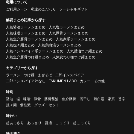
宅麺について
ご利用シーン
私達のこだわり
ソーシャルギフト
解説まとめ記事から探す
人気醤油ラーメンまとめ
人気塩ラーメンまとめ
人気味噌ラーメンまとめ
人気豚骨ラーメンまとめ
人気魚介豚骨ラーメンまとめ
人気家系ラーメンまとめ
人気担々麺まとめ
人気鶏白湯ラーメンまとめ
人気インスパイア系ラーメンまとめ
人気醤油つけ麺まとめ
人気魚介豚骨つけ麺まとめ
人気変わり種つけ麺まとめ
カテゴリーから探す
ラーメン
つけ麺
まぜそば
二郎インスパイア
二郎インスパイア汁なし
TAKUMEN LABO
カレー
その他
味別
醤油
塩
味噌
豚骨
豚骨醤油
魚介豚骨
煮干し
鶏白湯
家系
旨辛
担々麺
個性派
グッズ・セット
味わい
超あっさり
あっさり
普通
こってり
超こってり
味の濃さ