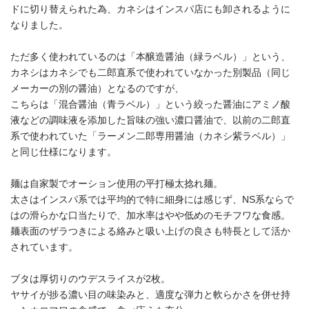
ドに切り替えられた為、カネシはインスパ店にも卸されるように
なりました。
ただ多く使われているのは「本醸造醤油（緑ラベル）」という、
カネシはカネシでも二郎直系で使われていなかった別製品（同じ
メーカーの別の醤油）となるのですが、
こちらは「混合醤油（青ラベル）」という絞った醤油にアミノ酸
液などの調味液を添加した旨味の強い濃口醤油で、以前の二郎直
系で使われていた「ラーメン二郎専用醤油（カネシ紫ラベル）」
と同じ仕様になります。
麺は自家製でオーション使用の平打極太捻れ麺。
太さはインスパ系では平均的で特に細身には感じず、NS系ならで
はの滑らかな口当たりで、加水率はやや低めのモチフワな食感。
麺表面のザラつきによる絡みと吸い上げの良さも特長として活か
されています。
ブタは厚切りのウデスライスが2枚。
ヤサイが捗る濃い目の味染みと、適度な弾力と軟らかさを併せ持