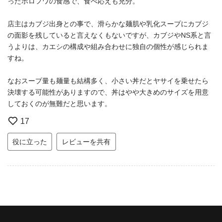
ったホロフワの食感で、食べ応えも充分。
店主はカブジ出身との事で、滑らかな麺肌や乳化スープにカブジ
の面影を残していると言えなくもないですが、カブジやNS系と言
うよりは、カエシの構成や組み合わせに独自の個性が感じられま
すね。
なおスープ量も麺量も結構多く、小さい丼だとヤサイを乗せたら
決壊する可能性がありますので、丼はやや大きめのサイズを用意
しておくのが無難だと思います。
17
役に立った
レビューを共有