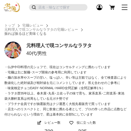
トップ
宅麺レビュー
元料理人で現コンサルなラヲタの宅麺レビュー
振れば振るほど美味くなる
元料理人で現コンサルなラヲタ
40代/男性
・仏伊中印料理の元シェフで、現在はコンサルティングに携わっています
・宅麺は主に製麺･スープ開発の参考用に利用しています
・麺の加水率やスープの甘い、塩っぱい、辛い等は主観ではなく、全て検査器により
数値化した絶対値及び相対値を元にコメントしています。答え合わせのご参考に
・味覚検定チョコEASY･NORMAL･HARD全問正解（全問正解率1％）
・ラヲタ歴35年以上、春木屋･丸長･土佐っ子の味で育ち、家系直系･二郎直系･東池
袋大勝軒直系は何周もしている元ガチ勢です
・プラチナ会員ですが抽選販売はクジ運悪く大抵先着販売で買っています
・店主へのリスペクトと、同じ飲食に携わる者として、プロの作った作品に点数など
付けられないという理由で、星は基本的に全部5にしています
レビュー数
役に立った数