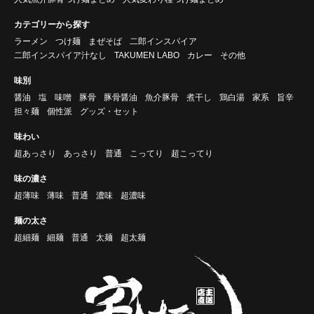
カテゴリーから探す
ラーメン
つけ麺
まぜそば
二郎インスパイア
二郎インスパイア汁なし
TAKUMEN LABO
カレー
その他
味別
醤油
塩
味噌
豚骨
豚骨醤油
魚介豚骨
煮干し
鶏白湯
家系
旨辛
担々麺
個性派
グッズ・セット
味わい
超あっさり
あっさり
普通
こってり
超こってり
味の濃さ
超薄味
薄味
普通
濃味
超濃味
麺の太さ
超細麺
細麺
普通
太麺
超太麺