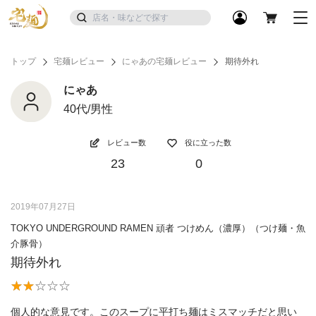
トップ
宅麺レビュー
にゃあの宅麺レビュー
期待外れ
にゃあ
40代/男性
レビュー数
役に立った数
23
0
2019年07月27日
TOKYO UNDERGROUND RAMEN 頑者 つけめん（濃厚）（つけ麺・魚
介豚骨）
期待外れ
個人的な意見です。このスープに平打ち麺はミスマッチだと思い