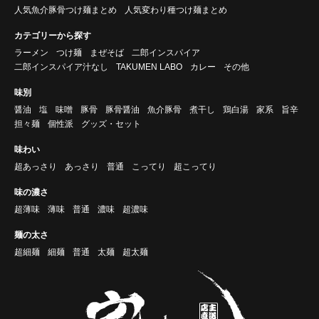
人気魚介豚骨つけ麺まとめ
人気変わり種つけ麺まとめ
カテゴリーから探す
ラーメン
つけ麺
まぜそば
二郎インスパイア
二郎インスパイア汁なし
TAKUMEN LABO
カレー
その他
味別
醤油
塩
味噌
豚骨
豚骨醤油
魚介豚骨
煮干し
鶏白湯
家系
旨辛
担々麺
個性派
グッズ・セット
味わい
超あっさり
あっさり
普通
こってり
超こってり
味の濃さ
超薄味
薄味
普通
濃味
超濃味
麺の太さ
超細麺
細麺
普通
太麺
超太麺