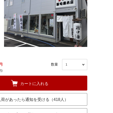
円
数量
円)
カートに入れる
入荷があったら通知を受ける（418人）