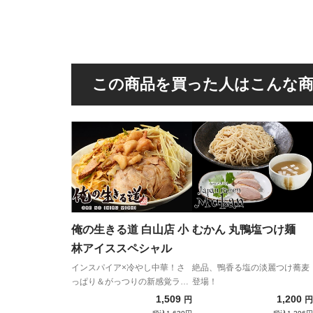
この商品を買った人はこんな
俺の生きる道 白山店 小
むかん 丸鴨塩つけ麺
林アイススペシャル
インスパイア×冷やし中華！さ
絶品、鴨香る塩の淡麗つけ蕎麦
っぱり＆がっつりの新感覚ラー
登場！
メン！
1,509
1,200
円
円