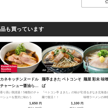
商品も買っています
カネキッチンヌードル
麺亭まきた ベトコンそ
麺屋 彩未 味
チャーシュー醤油らぁ
ば
めん
香り高い鶏清湯！5種類のチャ
『ベトコン亭 まきた』の味が宅
揺るぎなき北海道
ーシューを贅沢に味わう
麺で復活！！
味噌ラーメンの神
1,650
1,100
円
円