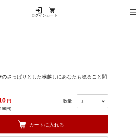
ログイン
カート
華のさっぱりとした喉越しにあなたも唸ること間
10
円
数量
199円)
カートに入れる