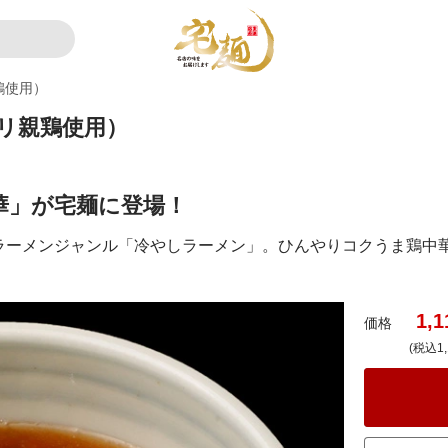
鶏使用）
リ親鶏使用）
華」が宅麺に登場！
ラーメンジャンル「冷やしラーメン」。ひんやりコクうま鶏中
1,1
価格
(税込1,