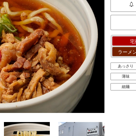
宅
ラーメ
あっさり
薄味
細麺