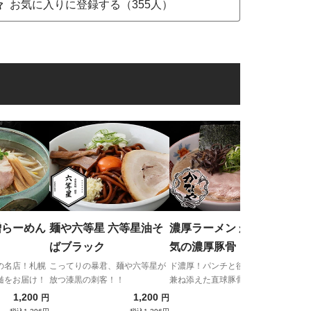
お気に入りに登録する（355人）
横
わ
フワ
み！
贅沢
噌らーめん
麺や六等星 六等星油そ
濃厚ラーメン かなや 本
ばブラック
気の濃厚豚骨
の名店！札幌
こってりの暴君、麺や六等星が
ド濃厚！パンチと後味の良さを
髄をお届け！
放つ漆黒の刺客！！
兼ね添えた直球豚骨ラーメン！
1,200
1,200
1,200
円
円
円