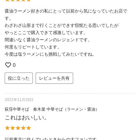
醤油ラーメン好きの私にとって以前から気になっていたお店で
す。
わざわざ山形まで行くことができす忸怩たる思いでしたが
やっとここで購入できて感激しています。
間違いなく醤油ラーメンのレジェンドです。
何度もリピートしています。
今度は塩ラーメンにも挑戦してみたいですね。
0
役に立った
レビューを共有
2021年11月18日
荻窪中華そば 春木屋 中華そば（ラーメン・醤油）
これはおいしい。
以前東京に住んでいたときからの大ファンです。