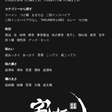
カテゴリーから探す
ラーメン
つけ麺
まぜそば
二郎インスパイア
二郎インスパイア汁なし
TAKUMEN LABO
カレー
その他
味別
醤油
塩
味噌
豚骨
豚骨醤油
魚介豚骨
煮干し
鶏白湯
家系
旨辛
担々麺
個性派
グッズ・セット
味わい
超あっさり
あっさり
普通
こってり
超こってり
味の濃さ
超薄味
薄味
普通
濃味
超濃味
麺の太さ
超細麺
細麺
普通
太麺
超太麺