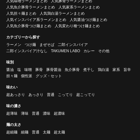
人気味噌ラーメンまとめ
人気豚骨ラーメンまとめ
人気魚介豚骨ラーメンまとめ
人気家系ラーメンまとめ
人気担々麺まとめ
人気鶏白湯ラーメンまとめ
人気インスパイア系ラーメンまとめ
人気醤油つけ麺まとめ
人気魚介豚骨つけ麺まとめ
人気変わり種つけ麺まとめ
カテゴリーから探す
ラーメン
つけ麺
まぜそば
二郎インスパイア
二郎インスパイア汁なし
TAKUMEN LABO
カレー
その他
味別
醤油
塩
味噌
豚骨
豚骨醤油
魚介豚骨
煮干し
鶏白湯
家系
旨辛
担々麺
個性派
グッズ・セット
味わい
超あっさり
あっさり
普通
こってり
超こってり
味の濃さ
超薄味
薄味
普通
濃味
超濃味
麺の太さ
超細麺
細麺
普通
太麺
超太麺