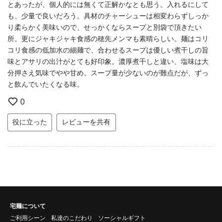
とあったが、個人的には無くて正解かなとも思う。入れるにして
も、少量で良いだろう。具材のチャーシューは相変わらずしっか
り柔らかく美味いので、せっかくならスープと別袋で頂きたい
所。更にジャキジャキ食感の穂先メンマも素晴らしい。麺はコリ
コリ食感の低加水の細麺で、合わせるスープは優しい煮干しの旨
味とアサリの出汁がとても好印象。濃厚煮干しと違い、塩味は大
分押さえ気味でやや甘め。スープ量が少ないのが難点だが、ずっ
と飲んでいたくなる味。
0
役に立った
レビューを共有
宅麺について
ご利用シーン
私達のこだわり
ソーシャルギフト