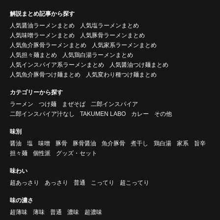
解説まとめ記事から探す
人気醤油ラーメンまとめ
人気塩ラーメンまとめ
人気味噌ラーメンまとめ
人気豚骨ラーメンまとめ
人気魚介豚骨ラーメンまとめ
人気家系ラーメンまとめ
人気担々麺まとめ
人気鶏白湯ラーメンまとめ
人気インスパイア系ラーメンまとめ
人気醤油つけ麺まとめ
人気魚介豚骨つけ麺まとめ
人気変わり種つけ麺まとめ
カテゴリーから探す
ラーメン
つけ麺
まぜそば
二郎インスパイア
二郎インスパイア汁なし
TAKUMEN LABO
カレー
その他
味別
醤油
塩
味噌
豚骨
豚骨醤油
魚介豚骨
煮干し
鶏白湯
家系
旨辛
担々麺
個性派
グッズ・セット
味わい
超あっさり
あっさり
普通
こってり
超こってり
味の濃さ
超薄味
薄味
普通
濃味
超濃味