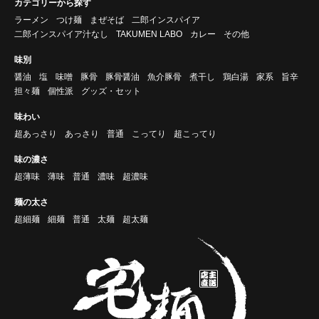
カテゴリーから探す
ラーメン
つけ麺
まぜそば
二郎インスパイア
二郎インスパイア汁なし
TAKUMEN LABO
カレー
その他
味別
醤油
塩
味噌
豚骨
豚骨醤油
魚介豚骨
煮干し
鶏白湯
家系
旨辛
担々麺
個性派
グッズ・セット
味わい
超あっさり
あっさり
普通
こってり
超こってり
味の濃さ
超薄味
薄味
普通
濃味
超濃味
麺の太さ
超細麺
細麺
普通
太麺
超太麺