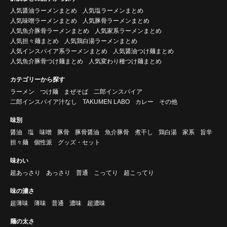
人気醤油ラーメンまとめ
人気塩ラーメンまとめ
人気味噌ラーメンまとめ
人気豚骨ラーメンまとめ
人気魚介豚骨ラーメンまとめ
人気家系ラーメンまとめ
人気担々麺まとめ
人気鶏白湯ラーメンまとめ
人気インスパイア系ラーメンまとめ
人気醤油つけ麺まとめ
人気魚介豚骨つけ麺まとめ
人気変わり種つけ麺まとめ
カテゴリーから探す
ラーメン
つけ麺
まぜそば
二郎インスパイア
二郎インスパイア汁なし
TAKUMEN LABO
カレー
その他
味別
醤油
塩
味噌
豚骨
豚骨醤油
魚介豚骨
煮干し
鶏白湯
家系
旨辛
担々麺
個性派
グッズ・セット
味わい
超あっさり
あっさり
普通
こってり
超こってり
味の濃さ
超薄味
薄味
普通
濃味
超濃味
麺の太さ