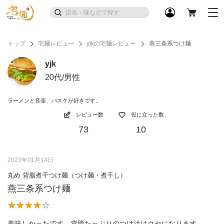
トップ
宅麺レビュー
yjkの宅麺レビュー
燕三条系つけ麺
yjk
20代/男性
ラーメンと音楽、バスケが好きです。
レビュー数
役に立った数
73
10
2023年01月14日
丸め 背脂煮干つけ麺（つけ麺・煮干し）
燕三条系つけ麺
美味しかったです。背脂たっぷりのつけ汁はクセになります。