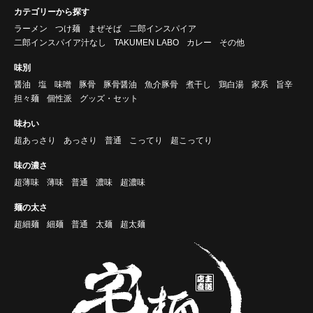
カテゴリーから探す
ラーメン
つけ麺
まぜそば
二郎インスパイア
二郎インスパイア汁なし
TAKUMEN LABO
カレー
その他
味別
醤油
塩
味噌
豚骨
豚骨醤油
魚介豚骨
煮干し
鶏白湯
家系
旨辛
担々麺
個性派
グッズ・セット
味わい
超あっさり
あっさり
普通
こってり
超こってり
味の濃さ
超薄味
薄味
普通
濃味
超濃味
麺の太さ
超細麺
細麺
普通
太麺
超太麺