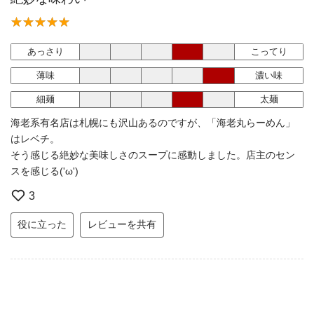
あっさり
こってり
薄味
濃い味
細麺
太麺
海老系有名店は札幌にも沢山あるのですが、「海老丸らーめん」
はレベチ。
そう感じる絶妙な美味しさのスープに感動しました。店主のセン
スを感じる('ω')
3
役に立った
レビューを共有