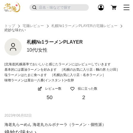
トップ
宅麺レビュー
札幌№1ラーメンPLAYERの宅麺レビュー
絶妙な味わい
札幌№1ラーメンPLAYER
10代/女性
[北海道]札幌基準でおいしいと感じたラーメンにはレビューしていきます
基本的には醤油ラーメンを好みます ［札幌のお気に入り店：麵の房 たけ田］
塩ラーメンはたまに食べます ［札幌お気に入り店：名水ラーメン］
味噌ラーメンは屋台一八番(インスタント)+生卵
レビュー数
役に立った数
50
2
2023年06月02日
海老丸らーめん 海老丸カルボナーラ（ラーメン・個性派）
絶妙な味わい