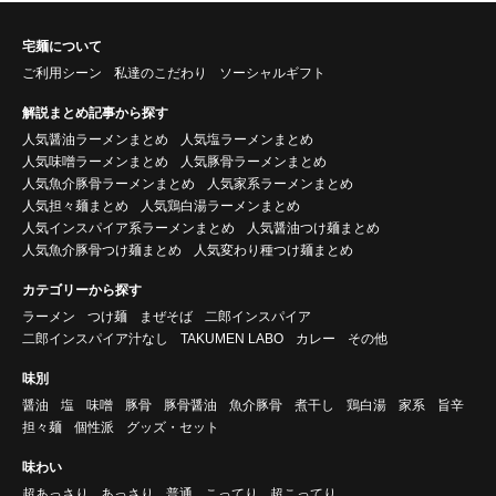
宅麺について
ご利用シーン
私達のこだわり
ソーシャルギフト
解説まとめ記事から探す
人気醤油ラーメンまとめ
人気塩ラーメンまとめ
人気味噌ラーメンまとめ
人気豚骨ラーメンまとめ
人気魚介豚骨ラーメンまとめ
人気家系ラーメンまとめ
人気担々麺まとめ
人気鶏白湯ラーメンまとめ
人気インスパイア系ラーメンまとめ
人気醤油つけ麺まとめ
人気魚介豚骨つけ麺まとめ
人気変わり種つけ麺まとめ
カテゴリーから探す
ラーメン
つけ麺
まぜそば
二郎インスパイア
二郎インスパイア汁なし
TAKUMEN LABO
カレー
その他
味別
醤油
塩
味噌
豚骨
豚骨醤油
魚介豚骨
煮干し
鶏白湯
家系
旨辛
担々麺
個性派
グッズ・セット
味わい
超あっさり
あっさり
普通
こってり
超こってり