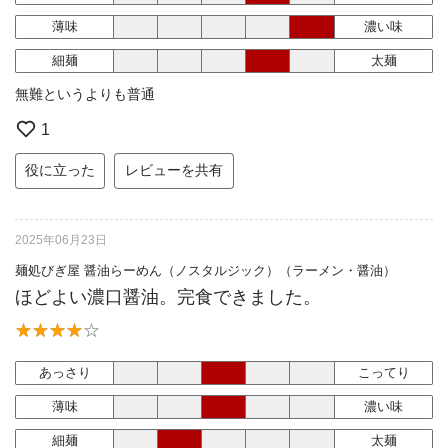
薄味
濃い味
細麺
太麺
無難というよりも普通
1
役に立った
レビューを共有
2025年06月23日
麺処びぎ屋 醤油らーめん（ノスタルジック）（ラーメン・醤油）
ほどよい濃口醤油。完食できました。
あっさり
こってり
薄味
濃い味
細麺
太麺