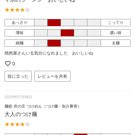
あっさり
こってり
薄味
濃い味
細麺
太麺
焼肉屋さんいる気分になれました おいしいね
0
役に立った
レビューを共有
2025年07月06日
麺処 井の庄 つけめん（つけ麺・魚介豚骨）
大人のつけ麺