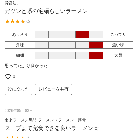
骨醤油）
ガツンと系の宅麺らしいラーメン
あっさり
こってり
薄味
濃い味
細麺
太麺
思ってたより良かった
0
役に立った
レビューを共有
2026年05月03日
南京ラーメン黒門 ラーメン（ラーメン・豚骨）
スープまで完食できる良いラーメン☆