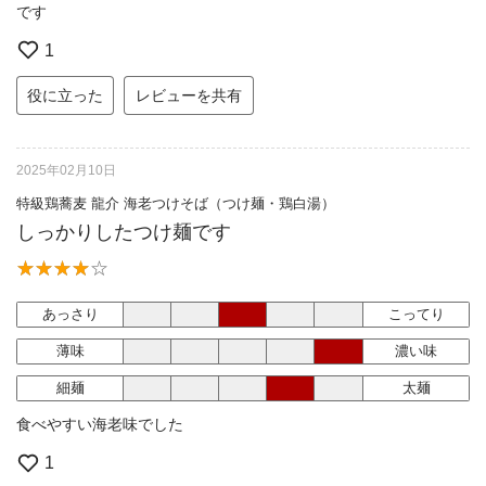
です
1
役に立った
レビューを共有
2025年02月10日
特級鶏蕎麦 龍介 海老つけそば（つけ麺・鶏白湯）
しっかりしたつけ麺です
あっさり
こってり
薄味
濃い味
細麺
太麺
食べやすい海老味でした
1