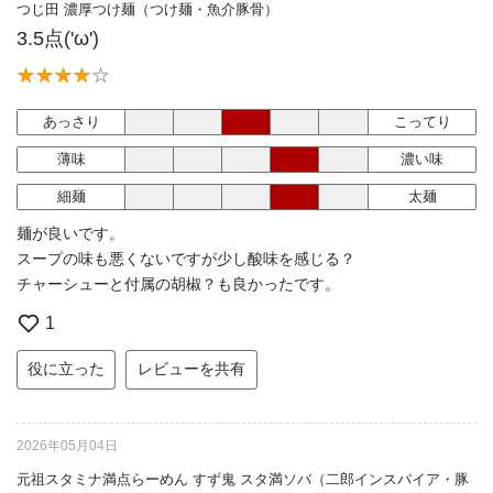
つじ田 濃厚つけ麺（つけ麺・魚介豚骨）
3.5点('ω')
あっさり
こってり
薄味
濃い味
細麺
太麺
麺が良いです。
スープの味も悪くないですが少し酸味を感じる？
チャーシューと付属の胡椒？も良かったです。
1
役に立った
レビューを共有
2026年05月04日
元祖スタミナ満点らーめん すず鬼 スタ満ソバ（二郎インスパイア・豚