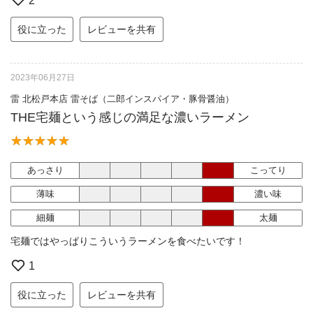
2
役に立った
レビューを共有
2023年06月27日
雷 北松戸本店 雷そば（二郎インスパイア・豚骨醤油）
THE宅麺という感じの満足な濃いラーメン
あっさり
こってり
薄味
濃い味
細麺
太麺
宅麺ではやっぱりこういうラーメンを食べたいです！
1
役に立った
レビューを共有