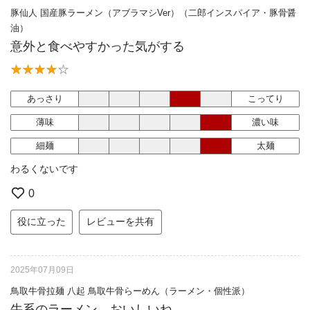
豚仙人 国産豚ラーメン（アブラマシVer）（二郎インスパイア・豚骨醤
油）
意外と食べやすかった気がする
あっさり
こってり
薄味
濃い味
細麺
太麺
わるくないです
0
役に立った
レビューを共有
2025年07月09日
鳥取牛骨拉麺 八起 鳥取牛骨らーめん（ラーメン・個性派）
牛系のラーメン おいしいね