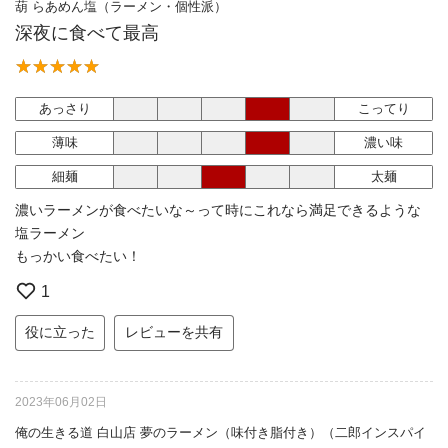
葫 らあめん塩（ラーメン・個性派）
深夜に食べて最高
あっさり
こってり
薄味
濃い味
細麺
太麺
濃いラーメンが食べたいな～って時にこれなら満足できるような
塩ラーメン
もっかい食べたい！
1
役に立った
レビューを共有
2023年06月02日
俺の生きる道 白山店 夢のラーメン（味付き脂付き）（二郎インスパイ