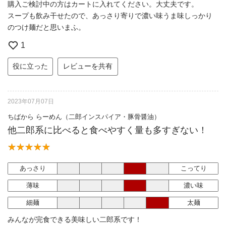
購入ご検討中の方はカートに入れてください。大丈夫です。
スープも飲み干せたので、あっさり寄りで濃い味うま味しっかり
のつけ麺だと思いまふ。
1
役に立った
レビューを共有
2023年07月07日
ちばから らーめん（二郎インスパイア・豚骨醤油）
他二郎系に比べると食べやすく量も多すぎない！
あっさり
こってり
薄味
濃い味
細麺
太麺
みんなが完食できる美味しい二郎系です！