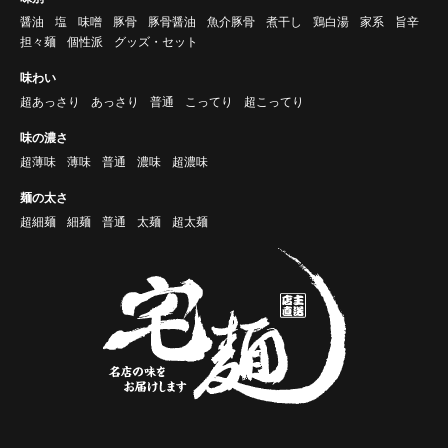
醤油
塩
味噌
豚骨
豚骨醤油
魚介豚骨
煮干し
鶏白湯
家系
旨辛
担々麺
個性派
グッズ・セット
味わい
超あっさり
あっさり
普通
こってり
超こってり
味の濃さ
超薄味
薄味
普通
濃味
超濃味
麺の太さ
超細麺
細麺
普通
太麺
超太麺