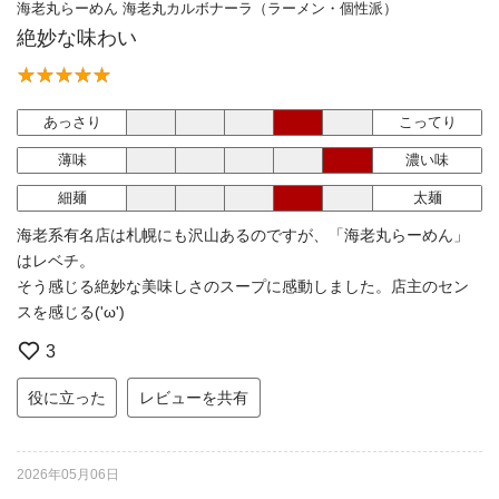
海老丸らーめん 海老丸カルボナーラ（ラーメン・個性派）
絶妙な味わい
あっさり
こってり
薄味
濃い味
細麺
太麺
海老系有名店は札幌にも沢山あるのですが、「海老丸らーめん」
はレベチ。
そう感じる絶妙な美味しさのスープに感動しました。店主のセン
スを感じる('ω')
3
役に立った
レビューを共有
2026年05月06日