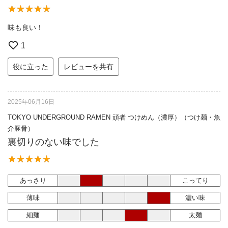
味も良い！
1
役に立った
レビューを共有
2025年06月16日
TOKYO UNDERGROUND RAMEN 頑者 つけめん（濃厚）（つけ麺・魚
介豚骨）
裏切りのない味でした
あっさり
こってり
薄味
濃い味
細麺
太麺