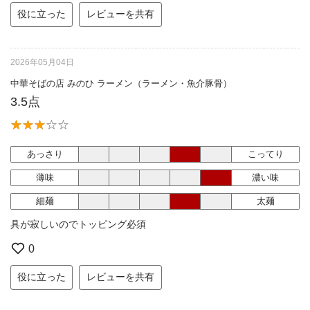
役に立った
レビューを共有
2026年05月04日
中華そばの店 みのひ ラーメン（ラーメン・魚介豚骨）
3.5点
あっさり
こってり
薄味
濃い味
細麺
太麺
具が寂しいのでトッピング必須
0
役に立った
レビューを共有