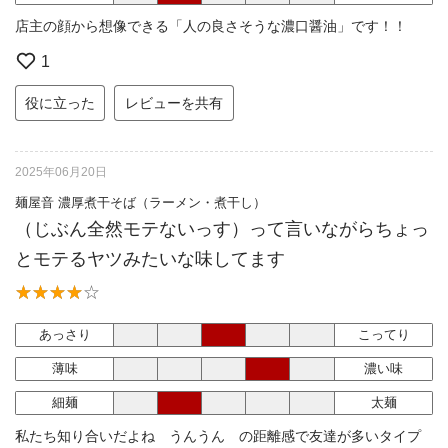
店主の顔から想像できる「人の良さそうな濃口醤油」です！！
1
役に立った
レビューを共有
2025年06月20日
麺屋音 濃厚煮干そば（ラーメン・煮干し）
（じぶん全然モテないっす）って言いながらちょっ
とモテるヤツみたいな味してます
あっさり
こってり
薄味
濃い味
細麺
太麺
私たち知り合いだよね うんうん の距離感で友達が多いタイプ