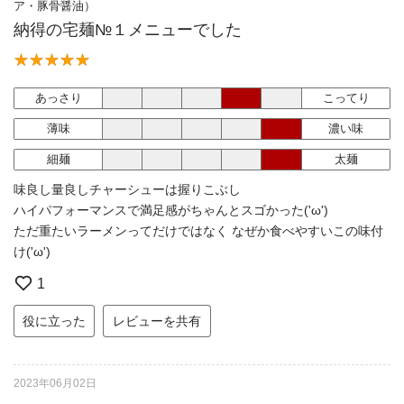
ア・豚骨醤油）
納得の宅麺№１メニューでした
あっさり
こってり
薄味
濃い味
細麺
太麺
味良し量良しチャーシューは握りこぶし
ハイパフォーマンスで満足感がちゃんとスゴかった('ω')
ただ重たいラーメンってだけではなく なぜか食べやすいこの味付
け('ω')
1
役に立った
レビューを共有
2023年06月02日