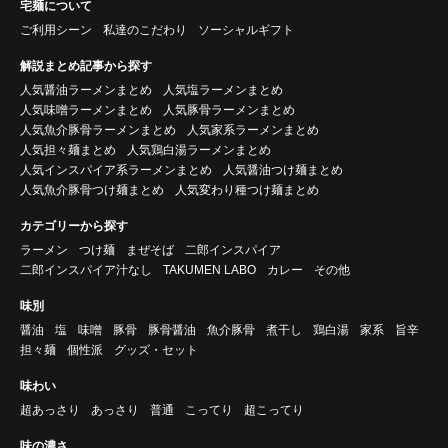
宅麺について
ご利用シーン
私達のこだわり
ソーシャルギフト
解説まとめ記事から探す
人気醤油ラーメンまとめ
人気塩ラーメンまとめ
人気味噌ラーメンまとめ
人気豚骨ラーメンまとめ
人気魚介豚骨ラーメンまとめ
人気家系ラーメンまとめ
人気担々麺まとめ
人気鶏白湯ラーメンまとめ
人気インスパイア系ラーメンまとめ
人気醤油つけ麺まとめ
人気魚介豚骨つけ麺まとめ
人気変わり種つけ麺まとめ
カテゴリーから探す
ラーメン
つけ麺
まぜそば
二郎インスパイア
二郎インスパイア汁なし
TAKUMEN LABO
カレー
その他
味別
醤油
塩
味噌
豚骨
豚骨醤油
魚介豚骨
煮干し
鶏白湯
家系
旨辛
担々麺
個性派
グッズ・セット
味わい
超あっさり
あっさり
普通
こってり
超こってり
味の濃さ