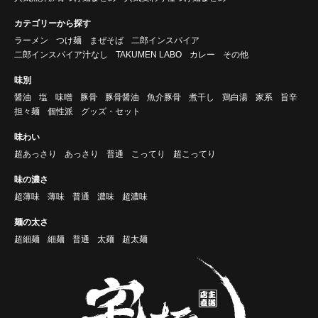
カテゴリーから探す
ラーメン
つけ麺
まぜそば
二郎インスパイア
二郎インスパイア汁なし
TAKUMEN LABO
カレー
その他
味別
醤油
塩
味噌
豚骨
豚骨醤油
魚介豚骨
煮干し
鶏白湯
家系
旨辛
担々麺
個性派
グッズ・セット
味わい
超あっさり
あっさり
普通
こってり
超こってり
味の濃さ
超薄味
薄味
普通
濃味
超濃味
麺の太さ
超細麺
細麺
普通
太麺
超太麺