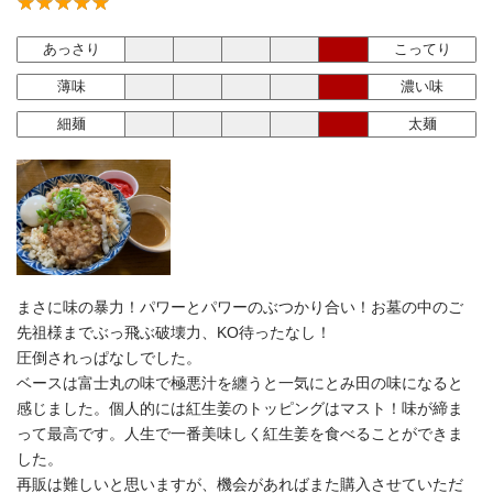
あっさり
こってり
薄味
濃い味
細麺
太麺
まさに味の暴力！パワーとパワーのぶつかり合い！お墓の中のご
先祖様までぶっ飛ぶ破壊力、KO待ったなし！
圧倒されっぱなしでした。
ベースは富士丸の味で極悪汁を纏うと一気にとみ田の味になると
感じました。個人的には紅生姜のトッピングはマスト！味が締ま
って最高です。人生で一番美味しく紅生姜を食べることができま
した。
再販は難しいと思いますが、機会があればまた購入させていただ