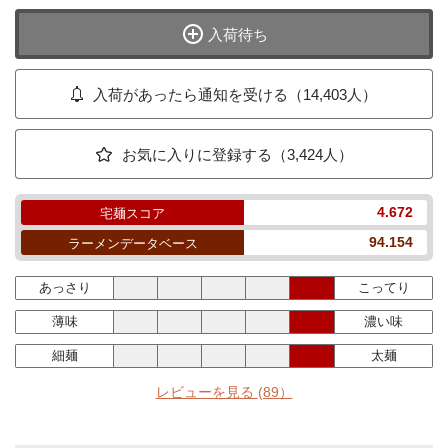
入荷待ち
入荷があったら通知を受ける（14,403人）
お気に入りに登録する（3,424人）
4.672
宅麺スコア
94.154
ラーメンデータベース
あっさり
こってり
薄味
濃い味
細麺
太麺
レビューを見る
(89）