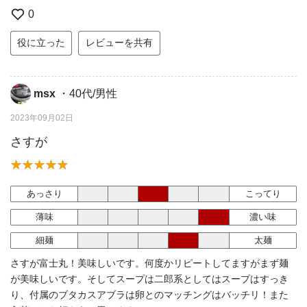
0
役に立った
レビューを共有
msx
・40代/男性
2023年09月02日
さすが
あっさり
こってり
薄味
濃い味
細麺
太麺
さすが富士丸！美味しいです。何度かリピートしてますがまず麺
が美味しいです。そしてスープは二郎系としてはスープはすっき
り、付属のブタカスアブラは卵とのマッチングはバッチリ！また