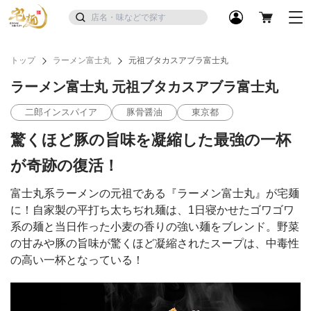
トップ
ラーメン富士丸
元祖ブタカスアブラ富士丸
ラーメン富士丸 元祖ブタカスアブラ富士丸
二郎インスパイア
豚骨醤油
東京都
驚くほど豚の旨味を凝縮した最強の一杯
が奇跡の復活！
富士丸系ラーメンの元祖である『ラーメン富士丸』が宅麺
に！自家製の平打ち太ちぢれ麺は、1日寝かせたゴワゴワ
系の麺と当日作った小麦の香りの強い麺をブレンド。野菜
の甘みや豚の旨味が驚くほど凝縮されたスープは、中毒性
の高い一杯となっている！