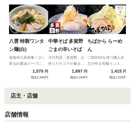
ラ
ラ
ト
二郎
ラ増
八雲 特製ワンタ
中華そば 多賀野
ちばから らーめ
ア！
ン麺(白)
ごまの辛いそば
ん
規格外の具材量！ダシ
大行列店「多賀野」が
二郎DNAを持つ職人店
香る白醤油スープに名
作りだすゴマが薫る辛
主が作る究極インスパ
物ワンタンが6個も入っ
いそば
イア
1,570
1,897
1,415
円
円
円
た贅沢ワンタン麺！
税込1,696円
税込2,049円
税込1,528円
店主・店舗
店舗情報