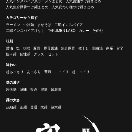
人気インスパイア系ラーメンまとめ
人気醤油つけ麺まとめ
人気魚介豚骨つけ麺まとめ
人気変わり種つけ麺まとめ
カテゴリーから探す
ラーメン
つけ麺
まぜそば
二郎インスパイア
二郎インスパイア汁なし
TAKUMEN LABO
カレー
その他
味別
醤油
塩
味噌
豚骨
豚骨醤油
魚介豚骨
煮干し
鶏白湯
家系
旨辛
担々麺
個性派
グッズ・セット
味わい
超あっさり
あっさり
普通
こってり
超こってり
味の濃さ
超薄味
薄味
普通
濃味
超濃味
麺の太さ
超細麺
細麺
普通
太麺
超太麺