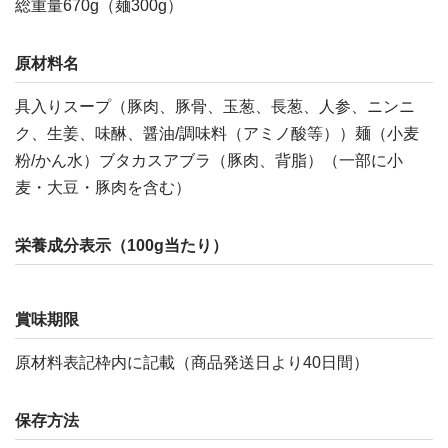
総重量670g（麺300g）
原材料名
具入りスープ（豚肉、豚骨、玉葱、長葱、人参、ニンニ
ク、生姜、味醂、醤油/調味料（アミノ酸等））麺（小麦
粉/かん水）ブタカスアブラ（豚肉、背脂）（一部に小
麦・大豆・豚肉を含む）
栄養成分表示（100g当たり）
賞味期限
原材料表記枠内に記載（商品発送日より40日間）
保存方法