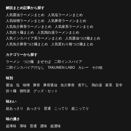
解説まとめ記事から探す
人気醤油ラーメンまとめ
人気塩ラーメンまとめ
人気味噌ラーメンまとめ
人気豚骨ラーメンまとめ
人気魚介豚骨ラーメンまとめ
人気家系ラーメンまとめ
人気担々麺まとめ
人気鶏白湯ラーメンまとめ
人気インスパイア系ラーメンまとめ
人気醤油つけ麺まとめ
人気魚介豚骨つけ麺まとめ
人気変わり種つけ麺まとめ
カテゴリーから探す
ラーメン
つけ麺
まぜそば
二郎インスパイア
二郎インスパイア汁なし
TAKUMEN LABO
カレー
その他
味別
醤油
塩
味噌
豚骨
豚骨醤油
魚介豚骨
煮干し
鶏白湯
家系
旨辛
担々麺
個性派
グッズ・セット
味わい
超あっさり
あっさり
普通
こってり
超こってり
味の濃さ
超薄味
薄味
普通
濃味
超濃味