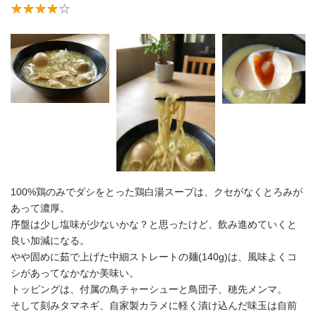
100%鶏のみでダシをとった鶏白湯スープは、クセがなくとろみが
あって濃厚。
序盤は少し塩味が少ないかな？と思ったけど、飲み進めていくと
良い加減になる。
やや固めに茹で上げた中細ストレートの麺(140g)は、風味よくコ
シがあってなかなか美味い。
トッピングは、付属の鳥チャーシューと鳥団子、穂先メンマ。
そして刻みタマネギ、自家製カラメに軽く漬け込んだ味玉は自前