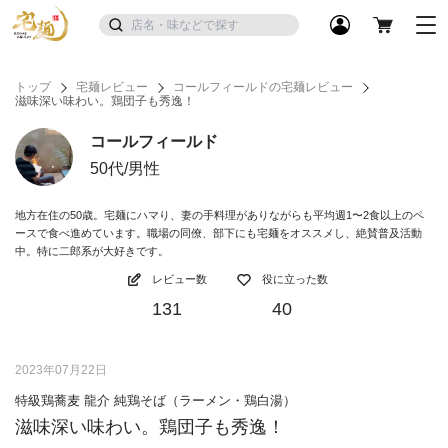
トップ
宅麺レビュー
コールフィールドの宅麺レビュー
滋味深い味わい。鶏団子も秀逸！
コールフィールド
50代/男性
地方在住の50歳。宅麺にハマり、妻の手料理がありながらも平均週1〜2食以上のペ
ースで食べ進めています。職場の同僚、部下にも宅麺をオススメし、絶賛普及活動
中。特に二郎系が大好きです。
レビュー数
役に立った数
131
40
2023年07月22日
特級鶏蕎麦 龍介 純鶏そば（ラーメン・鶏白湯）
滋味深い味わい。鶏団子も秀逸！