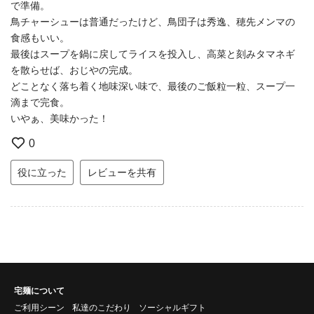
で準備。
鳥チャーシューは普通だったけど、鳥団子は秀逸、穂先メンマの
食感もいい。
最後はスープを鍋に戻してライスを投入し、高菜と刻みタマネギ
を散らせば、おじやの完成。
どことなく落ち着く地味深い味で、最後のご飯粒一粒、スープ一
滴まで完食。
いやぁ、美味かった！
0
役に立った
レビューを共有
宅麺について
ご利用シーン
私達のこだわり
ソーシャルギフト