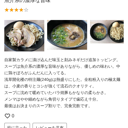
魚介系の濃厚な旨味
自家製カラメに漬け込んだ味玉と刻みネギだけ追加トッピング。
スープは魚介系の濃厚な旨味がありながら、優しめの味わい。中
に鶏そぼろがふんだんに入ってる。
浅草開化楼の特注麺(240g)は熱盛りにした。全粒粉入りの極太麺
は、小麦の香りとコシが強くて流石のクオリティ。
スープに沈めて暖めていたバラ焼豚もかなりの柔らかさ。
メンマはやや細めながら角切りタイプで歯応え十分。
最後はお決まりのスープ割りで、完食完飲です。
0
役に立った
レビューを共有