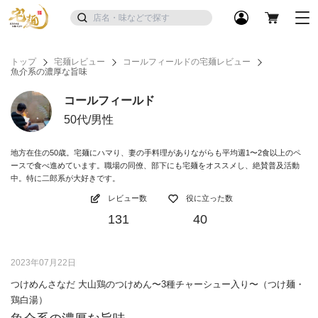
トップ
宅麺レビュー
コールフィールドの宅麺レビュー
魚介系の濃厚な旨味
コールフィールド
50代/男性
地方在住の50歳。宅麺にハマり、妻の手料理がありながらも平均週1〜2食以上のペ
ースで食べ進めています。職場の同僚、部下にも宅麺をオススメし、絶賛普及活動
中。特に二郎系が大好きです。
レビュー数
役に立った数
131
40
2023年07月22日
つけめんさなだ 大山鶏のつけめん〜3種チャーシュー入り〜（つけ麺・
鶏白湯）