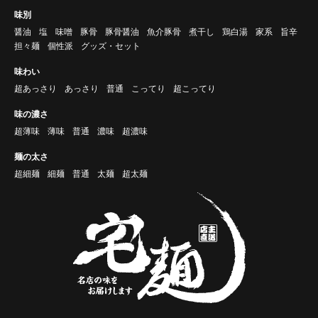
味別
醤油
塩
味噌
豚骨
豚骨醤油
魚介豚骨
煮干し
鶏白湯
家系
旨辛
担々麺
個性派
グッズ・セット
味わい
超あっさり
あっさり
普通
こってり
超こってり
味の濃さ
超薄味
薄味
普通
濃味
超濃味
麺の太さ
超細麺
細麺
普通
太麺
超太麺