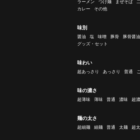
ラーメン
つけ麺
まぜそば
カレー
その他
味別
醤油
塩
味噌
豚骨
豚骨醤
グッズ・セット
味わい
超あっさり
あっさり
普通
味の濃さ
超薄味
薄味
普通
濃味
超
麺の太さ
超細麺
細麺
普通
太麺
超