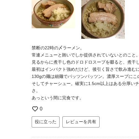
禁断の22時の〆ラーメン。
常連メニューと賄いでしか提供されていないとのこと
見るからに煮干し色のドロドロスープを啜ると、煮干
最初はインパクト強めだけど、後引く旨さで飲み進む
130gの麺は細麺でパッツンパッツン。濃厚スープに
そしてチャーシュー。確実に1.5cm以上はある分厚
さ。
あっという間に完食です。
0
役に立った
レビューを共有