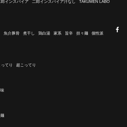
二郎インスパイア
二郎インスパイア汁なし
TAKUMEN LABO
油
魚介豚骨
煮干し
鶏白湯
家系
旨辛
担々麺
個性派
こってり
超こってり
濃味
太麺