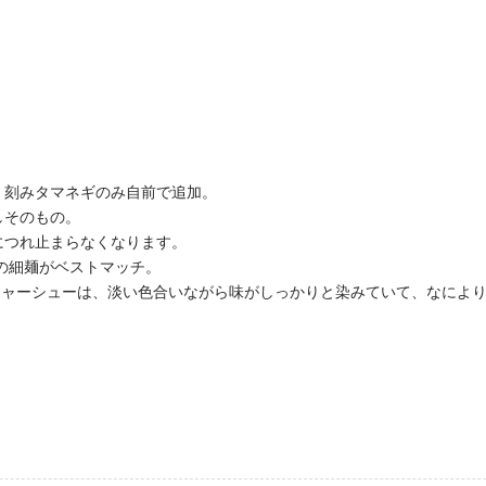
。刻みタマネギのみ自前で追加。
しそのもの。
につれ止まらなくなります。
この細麺がベストマッチ。
いチャーシューは、淡い色合いながら味がしっかりと染みていて、なによ