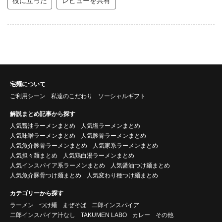
役に立った
レビューを共有
宅麺について
ご利用シーン
私達のこだわり
ソーシャルギフト
解説まとめ記事から探す
人気醤油ラーメンまとめ
人気塩ラーメンまとめ
人気味噌ラーメンまとめ
人気豚骨ラーメンまとめ
人気魚介豚骨ラーメンまとめ
人気家系ラーメンまとめ
人気担々麺まとめ
人気鶏白湯ラーメンまとめ
人気インスパイア系ラーメンまとめ
人気醤油つけ麺まとめ
人気魚介豚骨つけ麺まとめ
人気変わり種つけ麺まとめ
カテゴリーから探す
ラーメン
つけ麺
まぜそば
二郎インスパイア
二郎インスパイア汁なし
TAKUMEN LABO
カレー
その他