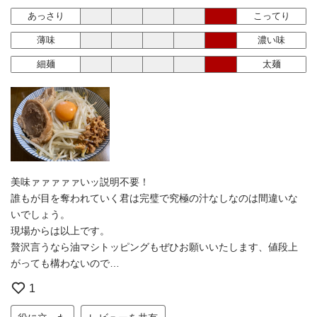
あっさり
こってり
薄味
濃い味
細麺
太麺
美味ァァァァァいッ説明不要！
誰もが目を奪われていく君は完璧で究極の汁なしなのは間違いな
いでしょう。
現場からは以上です。
贅沢言うなら油マシトッピングもぜひお願いいたします、値段上
がっても構わないので…
1