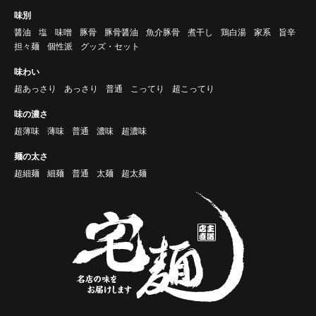
味別
醤油
塩
味噌
豚骨
豚骨醤油
魚介豚骨
煮干し
鶏白湯
家系
旨辛
担々麺
個性派
グッズ・セット
味わい
超あっさり
あっさり
普通
こってり
超こってり
味の濃さ
超薄味
薄味
普通
濃味
超濃味
麺の太さ
超細麺
細麺
普通
太麺
超太麺