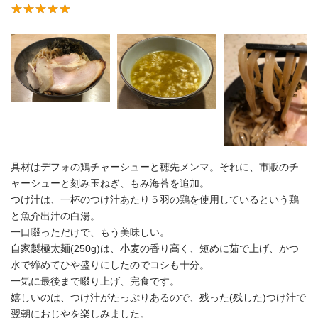
具材はデフォの鶏チャーシューと穂先メンマ。それに、市販のチ
ャーシューと刻み玉ねぎ、もみ海苔を追加。
つけ汁は、一杯のつけ汁あたり５羽の鶏を使用しているという鶏
と魚介出汁の白湯。
一口啜っただけで、もう美味しい。
自家製極太麺(250g)は、小麦の香り高く、短めに茹で上げ、かつ
水で締めてひや盛りにしたのでコシも十分。
一気に最後まで啜り上げ、完食です。
嬉しいのは、つけ汁がたっぷりあるので、残った(残した)つけ汁で
翌朝におじやを楽しみました。