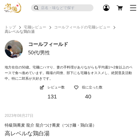
トップ
宅麺レビュー
コールフィールドの宅麺レビュー
高レベルな鶏白湯
コールフィールド
50代/男性
地方在住の50歳。宅麺にハマり、妻の手料理がありながらも平均週1〜2食以上のペ
ースで食べ進めています。職場の同僚、部下にも宅麺をオススメし、絶賛普及活動
中。特に二郎系が大好きです。
レビュー数
役に立った数
131
40
2023年08月27日
特級鶏蕎麦 龍介 龍介つけ蕎麦（つけ麺・鶏白湯）
高レベルな鶏白湯