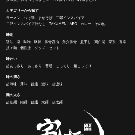
カテゴリーから探す
ラーメン
つけ麺
まぜそば
二郎インスパイア
二郎インスパイア汁なし
TAKUMEN LABO
カレー
その他
味別
醤油
塩
味噌
豚骨
豚骨醤油
魚介豚骨
煮干し
鶏白湯
家系
旨辛
担々麺
個性派
グッズ・セット
味わい
超あっさり
あっさり
普通
こってり
超こってり
味の濃さ
超薄味
薄味
普通
濃味
超濃味
麺の太さ
超細麺
細麺
普通
太麺
超太麺