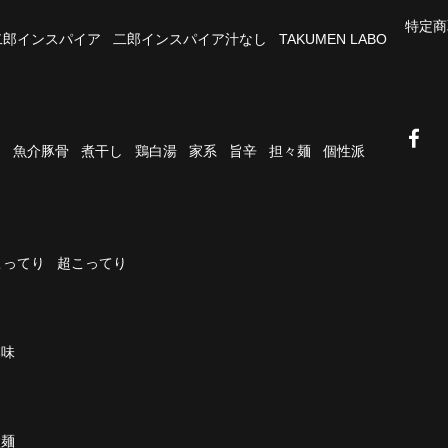
特定商
二郎インスパイア
二郎インスパイア汁なし
TAKUMEN LABO
油
魚介豚骨
煮干し
鶏白湯
家系
旨辛
担々麺
個性派
こってり
超こってり
濃味
太麺