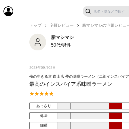
トップ
宅麺レビュー
脂マシマシの宅麺レビュ
脂マシマシ
50代/男性
2023年09月02日
俺の生きる道 白山店 夢の味噌ラーメン（二郎インスパイ
最高のインスパイア系味噌ラーメン
あっさり
薄味
細麺