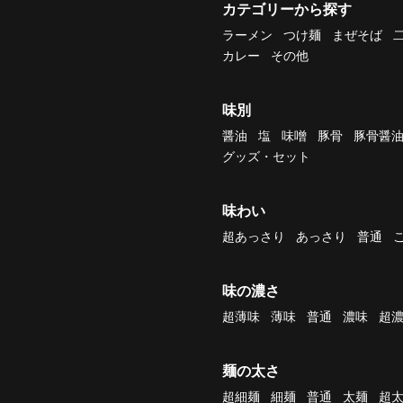
カテゴリーから探す
ラーメン
つけ麺
まぜそば
カレー
その他
味別
醤油
塩
味噌
豚骨
豚骨醤
グッズ・セット
味わい
超あっさり
あっさり
普通
味の濃さ
超薄味
薄味
普通
濃味
超
麺の太さ
超細麺
細麺
普通
太麺
超