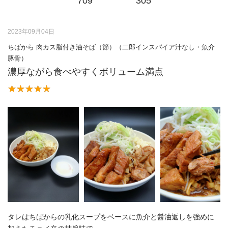
709
305
2023年09月04日
ちばから 肉カス脂付き油そば（節）（二郎インスパイア汁なし・魚介
豚骨）
濃厚ながら食べやすくボリューム満点
タレはちばからの乳化スープをベースに魚介と醤油返しを強めに