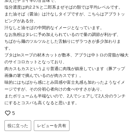
加えたチョイ辛の甘旨味で、
塩分濃度は約2.2％と二郎系まぜそばの類では平均レベルです。
また油そば（醤油）は汁なしタイプですが、こちらはアブラトッ
ピングがある分、
汁なしと油そばの中間的なイメージとなっています。
なお魚粉はタレに予め加えられているので量の調節が利かず、
ちばから麺のツルツルとした舌触りにザラつきが多少加わりま
す。
ブタはInスープの材木カットが数本、アブラは中トロの背脂が極大
のサイコロカットとなっており、
肉カスもカスというより普通に肉塊が鎮座しています（豚アップ
画像の箸で摘んでいるのが肉カスです）。
味的にはちばから感にとみ田感や富士丸感も加わったようなイメ
ージですが、その分初心者向けの食べやすさがあり、
またボリュームも半端ないので、2人でシェアして2人分のランチ
にするとコスパも高くなると思います。
5
役に立った
レビューを共有