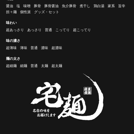
醤油
塩
味噌
豚骨
豚骨醤油
魚介豚骨
煮干し
鶏白湯
家系
旨辛
担々麺
個性派
グッズ・セット
味わい
超あっさり
あっさり
普通
こってり
超こってり
味の濃さ
超薄味
薄味
普通
濃味
超濃味
麺の太さ
超細麺
細麺
普通
太麺
超太麺