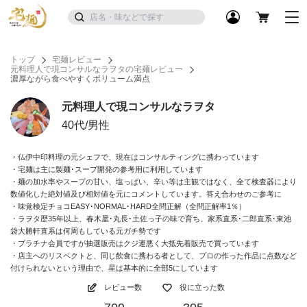
トップ
宅麺レビュー
元料理人で現コンサルなラヲタの宅麺レビュー
濃厚ながら食べやすくボリューム満点
元料理人で現コンサルなラヲタ
40代/男性
・仏伊中印料理の元シェフで、現在はコンサルティングに携わっています
・宅麺は主に製麺･スープ開発の参考用に利用しています
・麺の加水率やスープの甘い、塩っぱい、辛い等は主観ではなく、全て検査器により
数値化した絶対値及び相対値を元にコメントしています。答え合わせのご参考に
・味覚検定チョコEASY･NORMAL･HARD全問正解（全問正解率1％）
・ラヲタ歴35年以上、春木屋･丸長･土佐っ子の味で育ち、家系直系･二郎直系･東池
袋大勝軒直系は何周もしている元ガチ勢です
・プラチナ会員ですが抽選販売はクジ運悪く大抵先着販売で買っています
・店主へのリスペクトと、同じ飲食に携わる者として、プロの作った作品に点数など
付けられないという理由で、星は基本的に全部5にしています
レビュー数
役に立った数