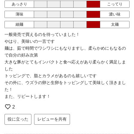
あっさり
こってり
薄味
濃い味
細麺
太麺
一般発売で買えるのを待っていました！
やはり、美味いの一言です
麺は、茹で時間でワシワシにもなりますし、柔らかめにもなるの
で自分の好み次第
大きな豚がとてもインパクトと食べ応えがあり柔らかく満足しま
した
トッピングで、脂とカラメがあるのも嬉しいです
その外に、ウズラの卵と生卵をトッピングして美味しく頂きまし
た！
また、リピートします！
2
役に立った
レビューを共有