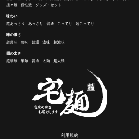
担々麺
個性派
グッズ・セット
味わい
超あっさり
あっさり
普通
こってり
超こってり
味の濃さ
超薄味
薄味
普通
濃味
超濃味
麺の太さ
超細麺
細麺
普通
太麺
超太麺
利用規約