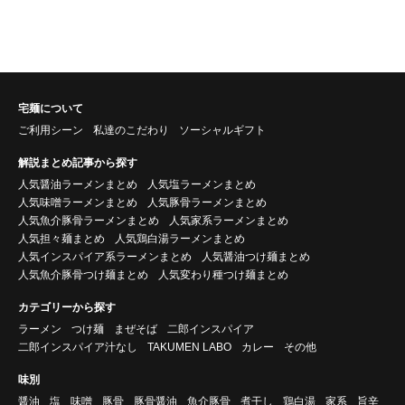
宅麺について
ご利用シーン
私達のこだわり
ソーシャルギフト
解説まとめ記事から探す
人気醤油ラーメンまとめ
人気塩ラーメンまとめ
人気味噌ラーメンまとめ
人気豚骨ラーメンまとめ
人気魚介豚骨ラーメンまとめ
人気家系ラーメンまとめ
人気担々麺まとめ
人気鶏白湯ラーメンまとめ
人気インスパイア系ラーメンまとめ
人気醤油つけ麺まとめ
人気魚介豚骨つけ麺まとめ
人気変わり種つけ麺まとめ
カテゴリーから探す
ラーメン
つけ麺
まぜそば
二郎インスパイア
二郎インスパイア汁なし
TAKUMEN LABO
カレー
その他
味別
醤油
塩
味噌
豚骨
豚骨醤油
魚介豚骨
煮干し
鶏白湯
家系
旨辛