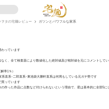
ラヲタの宅麺レビュー
ガツンとパワフルな家系
携わっています
はなく、全て検査器により数値化した絶対値及び相対値を元にコメントしてい
正解率1％）
、家系直系･二郎直系･東池袋大勝軒直系は何周もしている元ガチ勢です
で買っています
ロの作った作品に点数など付けられないという理由で、星は基本的に全部5に