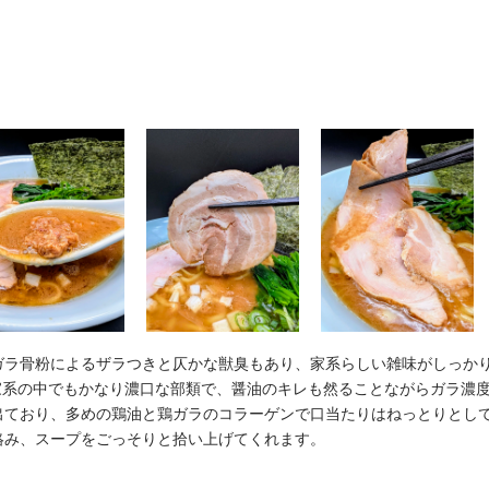
ガラ骨粉によるザラつきと仄かな獣臭もあり、家系らしい雑味がしっか
1%と家系の中でもかなり濃口な部類で、醤油のキレも然ることながらガラ濃
出ており、多めの鶏油と鶏ガラのコラーゲンで口当たりはねっとりとし
絡み、スープをごっそりと拾い上げてくれます。