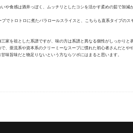
わいや食感は酒井っぼく、ムッチリとしたコシを活かす柔めの茹で加減
スープでトロトロに煮たバラロールスライスと、こちらも直系タイプのス
御三家を祖とした系譜ですが、味の方は系譜と異なる個性がしっかりと
ので、亜流系や資本系のクリーミーなスープに慣れた初心者さんだとや
味甘味旨味だと物足りないという方ならツボにはまると思います。