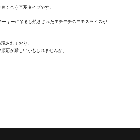
が良く合う直系タイプです。
モーキーに吊るし焼きされたモチモチのモモスライスが
表現されており、
や順応が難しいかもしれませんが、