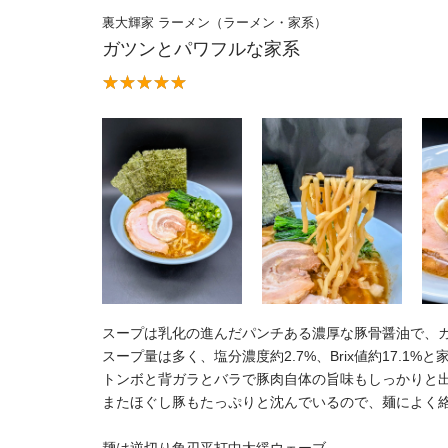
裏大輝家 ラーメン（ラーメン・家系）
ガツンとパワフルな家系
スープは乳化の進んだパンチある濃厚な豚骨醤油で、
スープ量は多く、塩分濃度約2.7%、Brix値約17.
トンボと背ガラとバラで豚肉自体の旨味もしっかりと
またほぐし豚もたっぷりと沈んでいるので、麺によく