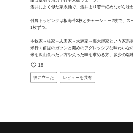
麺は逆切り角刃平打中太緩ウェーブ。
酒井によく似た家系麺で、酒井より若干細めながら味
付属トッピングは板海苔3枚とチャーシュー2枚で、
1枚ずつ。
本牧家→桂家→志田家→大輝家→裏大輝家という家系
米行く前提のガツンと濃めのアグレッシブな味わいな
米を沢山食べたい方や尖った味を求める方、多少の塩
18
役に立った
レビューを共有