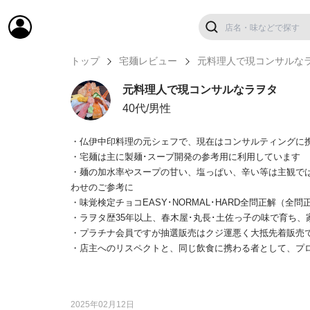
トップ
宅麺レビュー
元料理人で現コンサルな
元料理人で現コンサルなラヲタ
40代/男性
・仏伊中印料理の元シェフで、現在はコンサルティングに
・宅麺は主に製麺･スープ開発の参考用に利用しています
・麺の加水率やスープの甘い、塩っぱい、辛い等は主観で
わせのご参考に
・味覚検定チョコEASY･NORMAL･HARD全問正解（全問
・ラヲタ歴35年以上、春木屋･丸長･土佐っ子の味で育ち
・プラチナ会員ですが抽選販売はクジ運悪く大抵先着販売
・店主へのリスペクトと、同じ飲食に携わる者として、プ
2025年02月12日