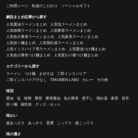
ご利用シーン
私達のこだわり
ソーシャルギフト
解説まとめ記事から探す
人気醤油ラーメンまとめ
人気塩ラーメンまとめ
人気味噌ラーメンまとめ
人気豚骨ラーメンまとめ
人気魚介豚骨ラーメンまとめ
人気家系ラーメンまとめ
人気担々麺まとめ
人気鶏白湯ラーメンまとめ
人気インスパイア系ラーメンまとめ
人気醤油つけ麺まとめ
人気魚介豚骨つけ麺まとめ
人気変わり種つけ麺まとめ
カテゴリーから探す
ラーメン
つけ麺
まぜそば
二郎インスパイア
二郎インスパイア汁なし
TAKUMEN LABO
カレー
その他
味別
醤油
塩
味噌
豚骨
豚骨醤油
魚介豚骨
煮干し
鶏白湯
家系
旨辛
担々麺
個性派
グッズ・セット
味わい
超あっさり
あっさり
普通
こってり
超こってり
味の濃さ