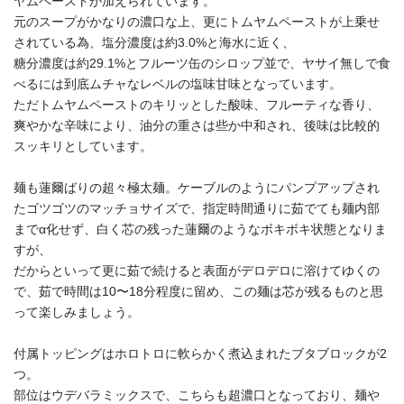
ヤムペーストが加えられています。
元のスープがかなりの濃口な上、更にトムヤムペーストが上乗せ
されている為、塩分濃度は約3.0%と海水に近く、
糖分濃度は約29.1%とフルーツ缶のシロップ並で、ヤサイ無しで食
べるには到底ムチャなレベルの塩味甘味となっています。
ただトムヤムペーストのキリッとした酸味、フルーティな香り、
爽やかな辛味により、油分の重さは些か中和され、後味は比較的
スッキリとしています。
麺も蓮爾ばりの超々極太麺。ケーブルのようにパンプアップされ
たゴツゴツのマッチョサイズで、指定時間通りに茹でても麺内部
までα化せず、白く芯の残った蓮爾のようなボキボキ状態となりま
すが、
だからといって更に茹で続けると表面がデロデロに溶けてゆくの
で、茹で時間は10〜18分程度に留め、この麺は芯が残るものと思
って楽しみましょう。
付属トッピングはホロトロに軟らかく煮込まれたブタブロックが2
つ。
部位はウデバラミックスで、こちらも超濃口となっており、麺や