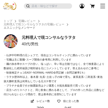
トップ
宅麺レビュー
元料理人で現コンサルなラヲタの宅麺レビュー
エスニックなメンヤード
元料理人で現コンサルなラヲタ
40代/男性
・仏伊中印料理の元シェフで、現在はコンサルティングに携わっています
・宅麺は主に製麺･スープ開発の参考用に利用しています
・麺の加水率やスープの甘い、塩っぱい、辛い等は主観ではなく、全て検査器により
数値化した絶対値及び相対値を元にコメントしています。答え合わせのご参考に
・味覚検定チョコEASY･NORMAL･HARD全問正解（全問正解率1％）
・ラヲタ歴35年以上、春木屋･丸長･土佐っ子の味で育ち、家系直系･二郎直系･東池
袋大勝軒直系は何周もしている元ガチ勢です
・プラチナ会員ですが抽選販売はクジ運悪く大抵先着販売で買っています
・店主へのリスペクトと、同じ飲食に携わる者として、プロの作った作品に点数など
付けられないという理由で、星は基本的に全部5にしています
レビュー数
役に立った数