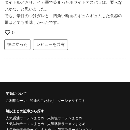
タイトルどおり、イカ墨で染まったホワイトアスパラは、要らな
いかな、と思いました。
でも、辛目のつけダレと、四角い断面のギュムギュムした食感の
麺はとても美味しかったです。
0
役に立った
レビューを共有
宅麺について
ご利用シーン
私達のこだわり
ソーシャルギフト
解説まとめ記事から探す
人気醤油ラーメンまとめ
人気塩ラーメンまとめ
人気味噌ラーメンまとめ
人気豚骨ラーメンまとめ
人気魚介豚骨ラーメンまとめ
人気家系ラーメンまとめ