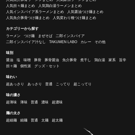
人気担々麺まとめ
人気鶏白湯ラーメンまとめ
人気インスパイア系ラーメンまとめ
人気醤油つけ麺まとめ
人気魚介豚骨つけ麺まとめ
人気変わり種つけ麺まとめ
カテゴリーから探す
ラーメン
つけ麺
まぜそば
二郎インスパイア
二郎インスパイア汁なし
TAKUMEN LABO
カレー
その他
味別
醤油
塩
味噌
豚骨
豚骨醤油
魚介豚骨
煮干し
鶏白湯
家系
旨辛
担々麺
個性派
グッズ・セット
味わい
超あっさり
あっさり
普通
こってり
超こってり
味の濃さ
超薄味
薄味
普通
濃味
超濃味
麺の太さ
超細麺
細麺
普通
太麺
超太麺