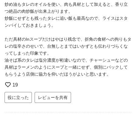
炒め油もタレのオイルを使い、肉も具材として加えると、香り立
つ絶品の肉炒飯が出来上がります。
炒飯にせずとも残ったタレに追い飯も最高なので、ライスはスタ
ンバイしておきましょう。
ただ具材のInスープだけはやはり残念で、折角の食材への拘りもタ
レの塩辛さのせいで、台無しとまではいかずとも伝わりづらくな
ってしまった印象です。
油そば系のタレは塩分濃度が桁違いなので、チャーシューなどの
具材はラーメンのようにスープと一緒にせず、個別にパックして
もらうよう店側に協力を仰いだほうがよいと思います。
19
役に立った
レビューを共有