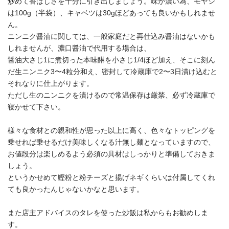
炒めて香ばしさを十分に引き出しましょう。味が濃い為、モヤシ
は100g（半袋）、キャベツは30gほどあっても良いかもしれませ
ん。
ニンニク醤油に関しては、一般家庭だと再仕込み醤油はないかも
しれませんが、濃口醤油で代用する場合は、
醤油大さじ1に煮切った本味醂を小さじ1/4ほど加え、そこに刻ん
だ生ニンニク3〜4粒分和え、密封して冷蔵庫で2〜3日漬け込むと
それなりに仕上がります。
ただし生のニンニクを漬けるので常温保存は厳禁、必ず冷蔵庫で
寝かせて下さい。
様々な食材との親和性が思った以上に高く、色々なトッピングを
乗せれば乗せるだけ美味しくなる汁無し麺となっていますので、
お値段分は楽しめるよう必須の具材はしっかりと準備しておきま
しょう。
というかせめて鰹粉と粉チーズと揚げネギくらいは付属してくれ
ても良かったんじゃないかなと思います。
また店主アドバイスのタレを使った炒飯は私からもお勧めしま
す。