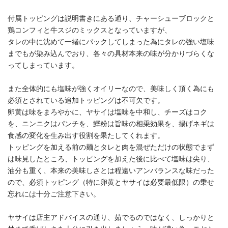
付属トッピングは説明書きにある通り、チャーシューブロックと
鶏コンフィと牛スジのミックスとなっていますが、
タレの中に沈めて一緒にパックしてしまった為にタレの強い塩味
までもが染み込んでおり、各々の具材本来の味が分かりづらくな
ってしまっています。
また全体的にも塩味が強くオイリーなので、美味しく頂く為にも
必須とされている追加トッピングは不可欠です。
卵黄は味をまろやかに、ヤサイは塩味を中和し、チーズはコク
を、ニンニクはパンチを、鰹粉は旨味の相乗効果を、揚げネギは
食感の変化を生み出す役割を果たしてくれます。
トッピングを加える前の麺とタレと肉を混ぜただけの状態でまず
は味見したところ、トッピングを加えた後に比べて塩味は尖り、
油分も重く、本来の美味しさとは程遠いアンバランスな味だった
ので、必須トッピング（特に卵黄とヤサイは必要最低限）の乗せ
忘れには十分ご注意下さい。
ヤサイは店主アドバイスの通り、茹でるのではなく、しっかりと