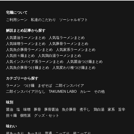
宅麺について
ご利用シーン
私達のこだわり
ソーシャルギフト
解説まとめ記事から探す
人気醤油ラーメンまとめ
人気塩ラーメンまとめ
人気味噌ラーメンまとめ
人気豚骨ラーメンまとめ
人気魚介豚骨ラーメンまとめ
人気家系ラーメンまとめ
人気担々麺まとめ
人気鶏白湯ラーメンまとめ
人気インスパイア系ラーメンまとめ
人気醤油つけ麺まとめ
人気魚介豚骨つけ麺まとめ
人気変わり種つけ麺まとめ
カテゴリーから探す
ラーメン
つけ麺
まぜそば
二郎インスパイア
二郎インスパイア汁なし
TAKUMEN LABO
カレー
その他
味別
醤油
塩
味噌
豚骨
豚骨醤油
魚介豚骨
煮干し
鶏白湯
家系
旨辛
担々麺
個性派
グッズ・セット
味わい
超あっさり
あっさり
普通
こってり
超こってり