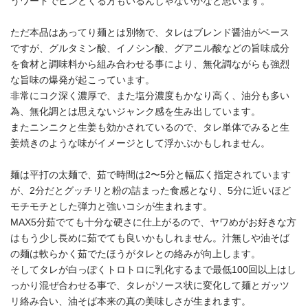
うワードでピンとくる方もいるんじゃないかなと思います。
ただ本品はあってり麺とは別物で、タレはブレンド醤油がベース
ですが、グルタミン酸、イノシン酸、グアニル酸などの旨味成分
を食材と調味料から組み合わせる事により、無化調ながらも強烈
な旨味の爆発が起こっています。
非常にコク深く濃厚で、また塩分濃度もかなり高く、油分も多い
為、無化調とは思えないジャンク感を生み出しています。
またニンニクと生姜も効かされているので、タレ単体でみると生
姜焼きのような味がイメージとして浮かぶかもしれません。
麺は平打の太麺で、茹で時間は2〜5分と幅広く指定されています
が、2分だとグッチリと粉の詰まった食感となり、5分に近いほど
モチモチとした弾力と強いコシが生まれます。
MAX5分茹でても十分な硬さに仕上がるので、ヤワめがお好きな方
はもう少し長めに茹でても良いかもしれません。汁無しや油そば
の麺は軟らかく茹でたほうがタレとの絡みが向上します。
そしてタレが白っぽくトロトロに乳化するまで最低100回以上はし
っかり混ぜ合わせる事で、タレがソース状に変化して麺とガッツ
リ絡み合い、油そば本来の真の美味しさが生まれます。