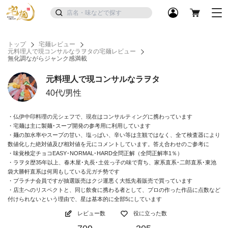
トップ
宅麺レビュー
元料理人で現コンサルなラヲタの宅麺レビュー
無化調ながらジャンク感満載
元料理人で現コンサルなラヲタ
40代/男性
・仏伊中印料理の元シェフで、現在はコンサルティングに携わっています
・宅麺は主に製麺･スープ開発の参考用に利用しています
・麺の加水率やスープの甘い、塩っぱい、辛い等は主観ではなく、全て検査器により
数値化した絶対値及び相対値を元にコメントしています。答え合わせのご参考に
・味覚検定チョコEASY･NORMAL･HARD全問正解（全問正解率1％）
・ラヲタ歴35年以上、春木屋･丸長･土佐っ子の味で育ち、家系直系･二郎直系･東池
袋大勝軒直系は何周もしている元ガチ勢です
・プラチナ会員ですが抽選販売はクジ運悪く大抵先着販売で買っています
・店主へのリスペクトと、同じ飲食に携わる者として、プロの作った作品に点数など
付けられないという理由で、星は基本的に全部5にしています
レビュー数
役に立った数