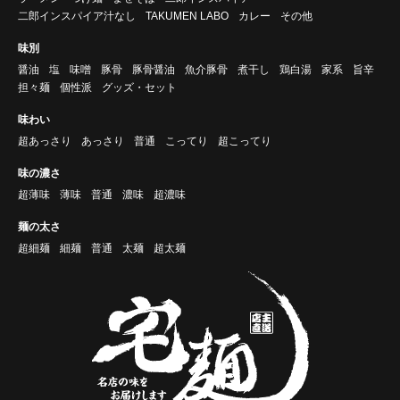
二郎インスパイア汁なし
TAKUMEN LABO
カレー
その他
味別
醤油
塩
味噌
豚骨
豚骨醤油
魚介豚骨
煮干し
鶏白湯
家系
旨辛
担々麺
個性派
グッズ・セット
味わい
超あっさり
あっさり
普通
こってり
超こってり
味の濃さ
超薄味
薄味
普通
濃味
超濃味
麺の太さ
超細麺
細麺
普通
太麺
超太麺