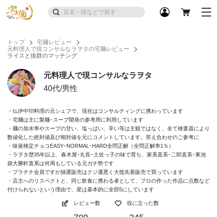
トップ
宅麺レビュー
元料理人で現コンサルなラヲタの宅麺レビュー
ライスと抜群のマッチング
元料理人で現コンサルなラヲタ
40代/男性
・仏伊中印料理の元シェフで、現在はコンサルティングに携わっています
・宅麺は主に製麺･スープ開発の参考用に利用しています
・麺の加水率やスープの甘い、塩っぱい、辛い等は主観ではなく、全て検査器により
数値化した絶対値及び相対値を元にコメントしています。答え合わせのご参考に
・味覚検定チョコEASY･NORMAL･HARD全問正解（全問正解率1％）
・ラヲタ歴35年以上、春木屋･丸長･土佐っ子の味で育ち、家系直系･二郎直系･東池
袋大勝軒直系は何周もしている元ガチ勢です
・プラチナ会員ですが抽選販売はクジ運悪く大抵先着販売で買っています
・店主へのリスペクトと、同じ飲食に携わる者として、プロの作った作品に点数など
付けられないという理由で、星は基本的に全部5にしています
レビュー数
役に立った数