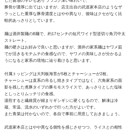
した醤油のキレもありつつコク深い味わいで、
豚骨が濃厚に出てはいますが、店主出自の武道家本店のようなザ
ラっとした重厚な豚骨濃度とはやや異なり、後味はクセがなく比
較的あっさりとしています。
麺は酒井製麺のB麺で、約17センチの短尺ワイド型逆切り角刃中太
ストレート。
麺の硬さはお好みで良いと思いますが、酒井の家系麺はヤワメ茹
でが活きるモチムチの食感なので、ヤワメの美味しさが分かるよ
うになると家系の境地に辿り着けると思います。
付属トッピングは大判板海苔が5枚とチャーシューが2枚。
チャーシューは直系の吊るし焼きタイプではなく、六角家系の面
影を残した煮豚タイプの豚モモスライスで、あっさりとした塩味
としっとりムッチリの食感。
湯煎すると繊維質が縮まりギシギシに硬くなるので、解凍は冷
蔵、常温、流水のいずれかで行った方がよいです。
また青菜は付かないので、各自で事前に用意しておきましょう。
武道家本店とはやや異なる個性を感じさせつつ、ライスとの相性