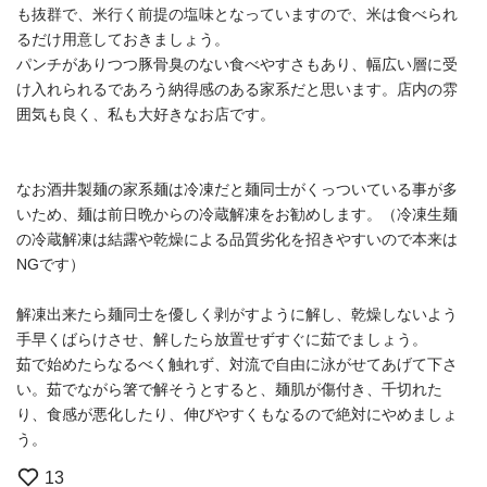
も抜群で、米行く前提の塩味となっていますので、米は食べられ
るだけ用意しておきましょう。
パンチがありつつ豚骨臭のない食べやすさもあり、幅広い層に受
け入れられるであろう納得感のある家系だと思います。店内の雰
囲気も良く、私も大好きなお店です。
なお酒井製麺の家系麺は冷凍だと麺同士がくっついている事が多
いため、麺は前日晩からの冷蔵解凍をお勧めします。（冷凍生麺
の冷蔵解凍は結露や乾燥による品質劣化を招きやすいので本来は
NGです）
解凍出来たら麺同士を優しく剥がすように解し、乾燥しないよう
手早くばらけさせ、解したら放置せずすぐに茹でましょう。
茹で始めたらなるべく触れず、対流で自由に泳がせてあげて下さ
い。茹でながら箸で解そうとすると、麺肌が傷付き、千切れた
り、食感が悪化したり、伸びやすくもなるので絶対にやめましょ
う。
13