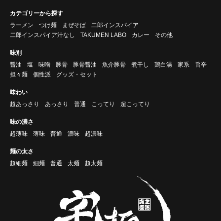
カテゴリーから探す
ラーメン
つけ麺
まぜそば
二郎インスパイア
二郎インスパイア汁なし
TAKUMEN LABO
カレー
その他
味別
醤油
塩
味噌
豚骨
豚骨醤油
魚介豚骨
煮干し
鶏白湯
家系
旨辛
担々麺
個性派
グッズ・セット
味わい
超あっさり
あっさり
普通
こってり
超こってり
味の濃さ
超薄味
薄味
普通
濃味
超濃味
麺の太さ
超細麺
細麺
普通
太麺
超太麺