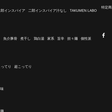
特定商
二郎インスパイア
二郎インスパイア汁なし
TAKUMEN LABO
油
魚介豚骨
煮干し
鶏白湯
家系
旨辛
担々麺
個性派
こってり
超こってり
濃味
太麺