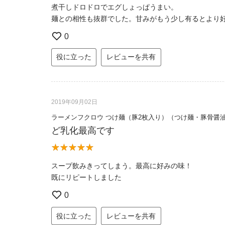
煮干しドロドロでエグしょっぱうまい。
麺との相性も抜群でした。甘みがもう少し有るとより
0
役に立った
レビューを共有
2019年09月02日
ラーメンフクロウ つけ麺（豚2枚入り）（つけ麺・豚骨醤
ど乳化最高です
スープ飲みきってしまう。最高に好みの味！
既にリピートしました
0
役に立った
レビューを共有