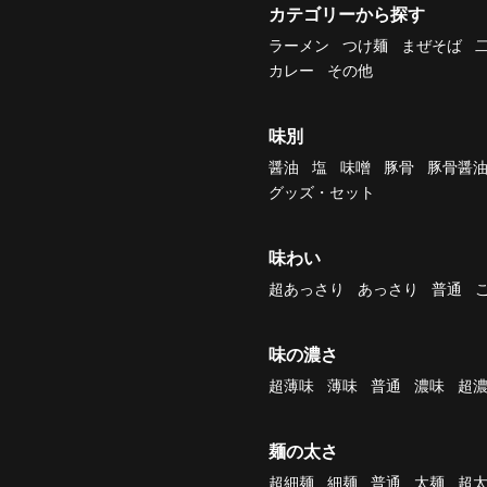
カテゴリーから探す
ラーメン
つけ麺
まぜそば
カレー
その他
味別
醤油
塩
味噌
豚骨
豚骨醤
グッズ・セット
味わい
超あっさり
あっさり
普通
味の濃さ
超薄味
薄味
普通
濃味
超
麺の太さ
超細麺
細麺
普通
太麺
超