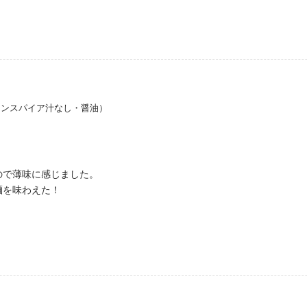
インスパイア汁なし・醤油）
ので薄味に感じました。
麺を味わえた！