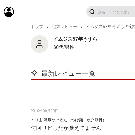
トップ
宅麺レビュー
イムジス57年うずらの宅
イムジス57年うずら
30代/男性
最新レビュー一覧
2019年09月29日
くり山 濃厚つけめん（つけ麺・魚介豚骨）
何回リピしたか覚えてません