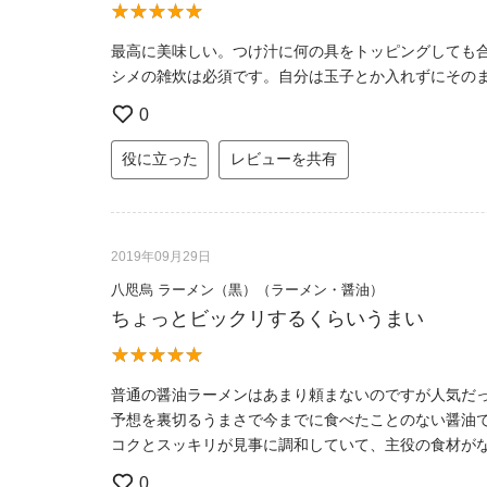
最高に美味しい。つけ汁に何の具をトッピングしても
シメの雑炊は必須です。自分は玉子とか入れずにその
0
役に立った
レビューを共有
2019年09月29日
八咫烏 ラーメン（黒）（ラーメン・醤油）
ちょっとビックリするくらいうまい
普通の醤油ラーメンはあまり頼まないのですが人気だ
予想を裏切るうまさで今までに食べたことのない醤油
コクとスッキリが見事に調和していて、主役の食材が
0