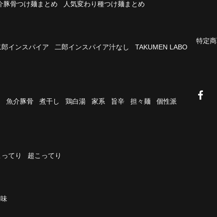
介豚骨つけ麺まとめ
人気変わり種つけ麺まとめ
特定商
二郎インスパイア
二郎インスパイア汁なし
TAKUMEN LABO
油
魚介豚骨
煮干し
鶏白湯
家系
旨辛
担々麺
個性派
こってり
超こってり
濃味