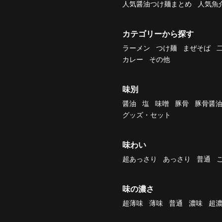
人気醤油つけ麺まとめ
人気魚
カテゴリーから探す
ラーメン
つけ麺
まぜそば
カレー
その他
味別
醤油
塩
味噌
豚骨
豚骨醤
グッズ・セット
味わい
超あっさり
あっさり
普通
味の濃さ
超薄味
薄味
普通
濃味
超