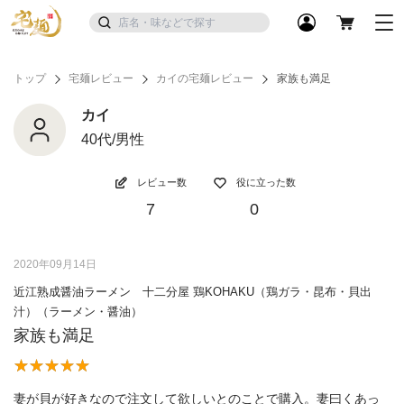
トップ
宅麺レビュー
カイの宅麺レビュー
家族も満足
カイ
40代/男性
レビュー数
役に立った数
7
0
2020年09月14日
近江熟成醤油ラーメン 十二分屋 鶏KOHAKU（鶏ガラ・昆布・貝出
汁）（ラーメン・醤油）
家族も満足
妻が貝が好きなので注文して欲しいとのことで購入。妻曰くあっ