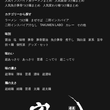
人気インスパイア系ラーメンまとめ
人気醤油つけ麺まとめ
人気魚介豚骨つけ麺まとめ
人気変わり種つけ麺まとめ
カテゴリーから探す
ラーメン
つけ麺
まぜそば
二郎インスパイア
二郎インスパイア汁なし
TAKUMEN LABO
カレー
その他
味別
醤油
塩
味噌
豚骨
豚骨醤油
魚介豚骨
煮干し
鶏白湯
家系
旨辛
担々麺
個性派
グッズ・セット
味わい
超あっさり
あっさり
普通
こってり
超こってり
味の濃さ
超薄味
薄味
普通
濃味
超濃味
麺の太さ
超細麺
細麺
普通
太麺
超太麺