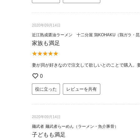
2020年09月14日
近江熟成醤油ラーメン 十二分屋 鶏KOHAKU（鶏ガラ・
家族も満足
妻が貝が好きなので注文して欲しいとのことで購入。
0
役に立った
レビューを共有
2020年09月14日
麺武者 麺武者らーめん（ラーメン・魚介豚骨）
子どもも満足