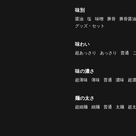
味別
醤油
塩
味噌
豚骨
豚骨醤
グッズ・セット
味わい
超あっさり
あっさり
普通
味の濃さ
超薄味
薄味
普通
濃味
超
麺の太さ
超細麺
細麺
普通
太麺
超