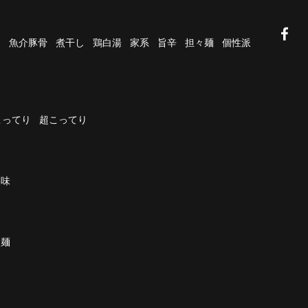
油
魚介豚骨
煮干し
鶏白湯
家系
旨辛
担々麺
個性派
こってり
超こってり
濃味
太麺